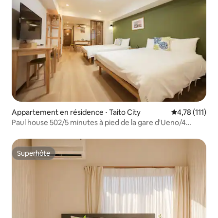
Appartement en résidence ⋅ Taito City
Évaluation mo
4,78 (111)
Paul house 502/5 minutes à pied de la gare d'Ueno/4
minutes d'Okachimachi/accès direct à Narita/Internet
haut débit gratuit/bâtiment avec
ascenseur/communication en japonais, anglais et chinois
Superhôte
Superhôte