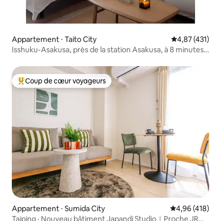
Appartement ⋅ Taito City
Évaluation moy
4,87 (431)
Isshuku-Asakusa, près de la station Asakusa, à 8 minutes
du temple Asakusa, appartement de luxe pour deux
personnes 1001
Coup de cœur voyageurs
Coups de cœur voyageurs les plus appréciés
Appartement ⋅ Sumida City
Évaluation moy
4,96 (418)
Taiping · Nouveau bâtiment Japandi Studio｜Proche JR・