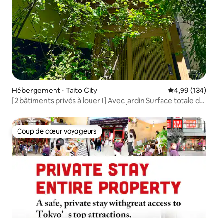
Hébergement ⋅ Taito City
Évaluation moy
4,99 (134)
[2 bâtiments privés à louer !] Avec jardin Surface totale du
bâtiment d'environ 130 ㎡ Jusqu'à 8 personnes ! Près de la
gare, tatami, chauffage par le sol, Wi-Fi
Coup de cœur voyageurs
Coup de cœur voyageurs