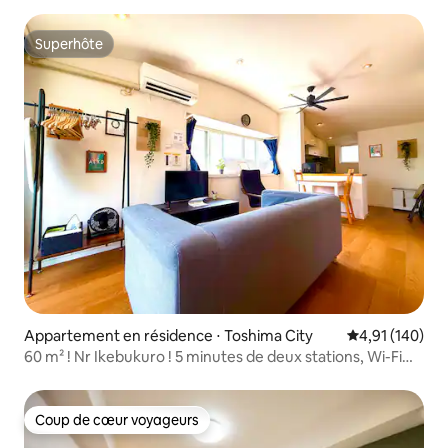
Superhôte
Superhôte
Appartement en résidence ⋅ Toshima City
Évaluation moy
4,91 (140)
60 m² ! Nr Ikebukuro ! 5 minutes de deux stations, Wi-Fi
fixe !
Coup de cœur voyageurs
Coup de cœur voyageurs