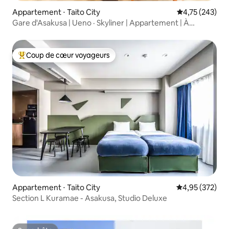
Appartement ⋅ Taito City
Évaluation moy
4,75 (243)
Gare d'Asakusa | Ueno · Skyliner | Appartement | À
quelques pas de la Sumida, appartement d'une chambre
22
Coup de cœur voyageurs
Coups de cœur voyageurs les plus appréciés
Appartement ⋅ Taito City
Évaluation moy
4,95 (372)
Section L Kuramae - Asakusa, Studio Deluxe