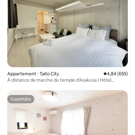
Appartement ⋅ Taito City
Évaluation moy
4,84 (655)
À distance de marche du temple d'Asakusa | Hôtel
confortable de 7 chambres au total | Idéal pour le
tourisme et les séjours de longue durée, chambre n° 202
Superhôte
Superhôte