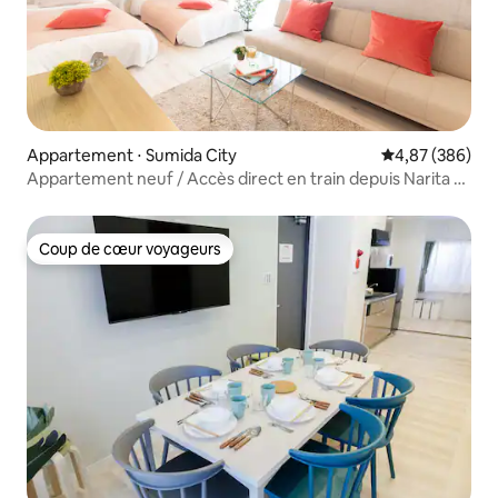
Appartement ⋅ Sumida City
Évaluation moy
4,87 (386)
Appartement neuf / Accès direct en train depuis Narita et
Haneda / À 2 minutes de la station la plus proche /
Pratique, à distance de marche d'Asakusa et de la Skytree
/ W...
Coup de cœur voyageurs
Coup de cœur voyageurs