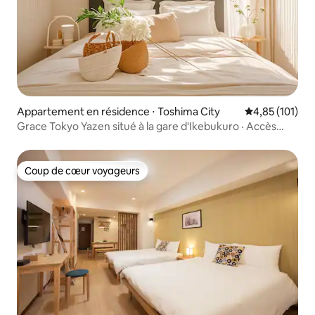
Appartement en résidence ⋅ Toshima City
Évaluation moy
4,85 (101)
Grace Tokyo Yazen situé à la gare d'Ikebukuro · Accès
direct à Shinjuku et Shibuya | Confortable et pratique,
idéal pour les voyages et les voyages d'affaires
Coup de cœur voyageurs
Coup de cœur voyageurs