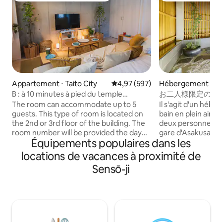
Appartement ⋅ Taito City
Évaluation moyenne sur la base 
4,97 (597)
Hébergement ⋅ Tai
B : à 10 minutes à pied du temple
お二人様限定の露
d'Asakusa ; un hébergement où vous
和風のラグジュアリ
The room can accommodate up to 5
Il s'agit d'un héb
voyagerez comme si vous étiez en
上野観光拠点 ｜柳
guests. This type of room is located on
bain en plein air q
famille ; BLA : au 2e ou au 3e étage ; 2 lits
the 2nd or 3rd floor of the building. The
deux personnes, à 
doubles...
room number will be provided the day
gare d'Asakusa. Il y a un salon au premier
Équipements populaires dans les
before your stay. ◆ 41㎡ Apartment: 1
étage et un bain 
Living Room, 2 Bedrooms, 1 Bathroom.
étage avec une ch
locations de vacances à proximité de
This apartment features one living room
une terrasse directe. Il est éga
Sensō-ji
that doubles as a bedroom, a separate
facile de se rendre
bedroom, a kitchen, and a bathroom. It
Ueno et Akihabara
includes 2 double beds (140cm × 200cm)
fait une base prat
and 1 Japanese-style futon (80cm ×
Il y a des superma
200cm). The cozy and relaxing interior is
des restaurants, d
great for both short- and long-term
des magasins divers