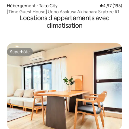
Hébergement ⋅ Taito City
Évaluation moy
4,97 (195)
[Time Guest House] Ueno Asakusa Akihabara Skytree #1
Locations d'appartements avec
climatisation
Superhôte
Superhôte