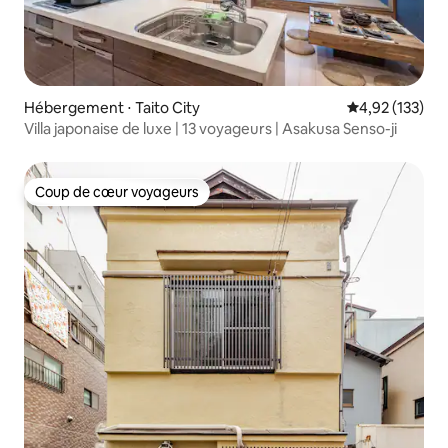
Hébergement ⋅ Taito City
Évaluation moy
4,92 (133)
Villa japonaise de luxe | 13 voyageurs | Asakusa Senso-ji
Coup de cœur voyageurs
Coup de cœur voyageurs