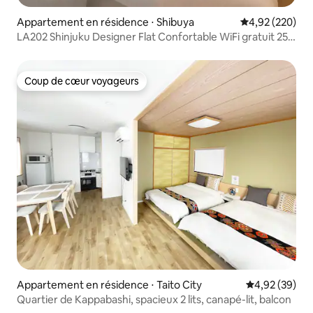
Appartement en résidence ⋅ Shibuya
Évaluation moy
4,92 (220)
LA202 Shinjuku Designer Flat Confortable WiFi gratuit 25
㎡
Coup de cœur voyageurs
Coup de cœur voyageurs
Appartement en résidence ⋅ Taito City
Évaluation mo
4,92 (39)
Quartier de Kappabashi, spacieux 2 lits, canapé-lit, balcon