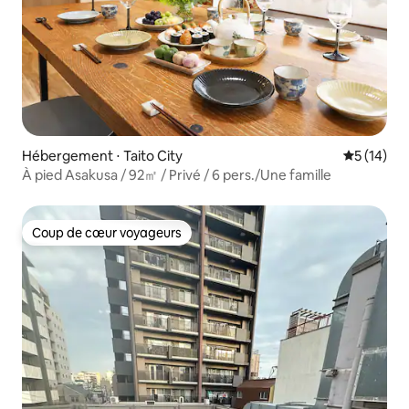
Hébergement ⋅ Taito City
Évaluation
5 (14)
À pied Asakusa / 92㎡ / Privé / 6 pers./Une famille
Coup de cœur voyageurs
Coup de cœur voyageurs