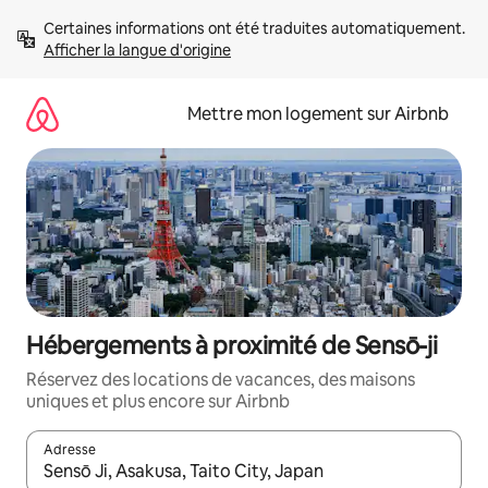
Aller
Certaines informations ont été traduites automatiquement. 
directement
Afficher la langue d'origine
au
contenu
Mettre mon logement sur Airbnb
Hébergements à proximité de Sensō-ji
Réservez des locations de vacances, des maisons
uniques et plus encore sur Airbnb
Adresse
Lorsque les résultats s'affichent, utilisez les flèches vers le hau