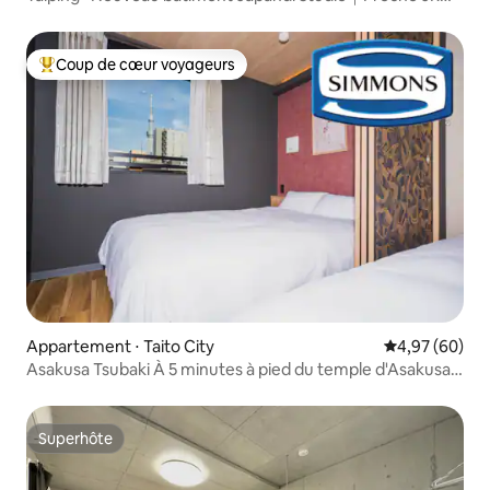
Métro｜Lave-linge et sèche-linge｜Ascenseur｜
Consigne à bagages
Coup de cœur voyageurs
Coups de cœur voyageurs les plus appréciés
Appartement ⋅ Taito City
Évaluation mo
4,97 (60)
Asakusa Tsubaki À 5 minutes à pied du temple d'Asakusa,
HB, chambre familiale standard, jusqu'à 4 personnes
Superhôte
Superhôte