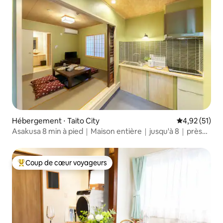
Hébergement ⋅ Taito City
Évaluation mo
4,92 (51)
Asakusa 8 min à pied｜Maison entière｜jusqu'à 8｜près
d'Ueno
Coup de cœur voyageurs
Coups de cœur voyageurs les plus appréciés