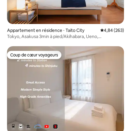
Appartement en résidence ⋅ Taito City
Évaluation moy
4,84 (263)
Tokyo, Asakusa 3min à pied/Akihabara, Ueno,
Skytree/Haneda, Narita Airport direct/3Salle 1L1B/3
Coup de cœur voyageurs
Coup de cœur voyageurs