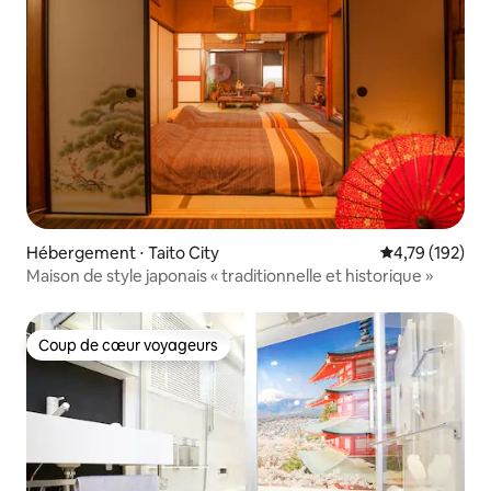
Hébergement ⋅ Taito City
Évaluation moy
4,79 (192)
Maison de style japonais « traditionnelle et historique »
Coup de cœur voyageurs
Coup de cœur voyageurs