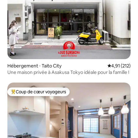
Hébergement ⋅ Taito City
Évaluation moy
4,91 (212)
Une maison privée à Asakusa Tokyo idéale pour la famille !
Coup de cœur voyageurs
Coups de cœur voyageurs les plus appréciés