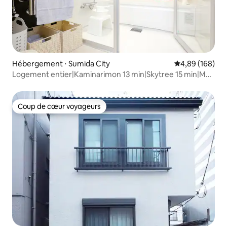
Hébergement ⋅ Sumida City
Évaluation moy
4,89 (168)
Logement entier|Kaminarimon 13 min|Skytree 15 min|Ma
5
Coup de cœur voyageurs
Coup de cœur voyageurs