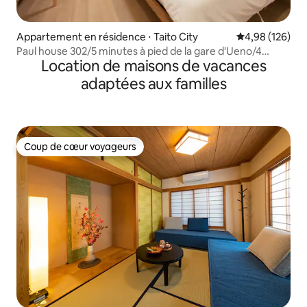
Appartement en résidence ⋅ Taito City
Évaluation moy
4,98 (126)
Paul house 302/5 minutes à pied de la gare d'Ueno/4
Location de maisons de vacances
minutes d'Okachimachi/accès direct à Narita/Internet
haut débit gratuit/bâtiment avec
adaptées aux familles
ascenseur/communication en japonais, anglais et chinois
Coup de cœur voyageurs
Coup de cœur voyageurs