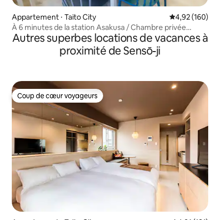
Appartement ⋅ Taito City
Évaluation moy
4,92 (160)
À 6 minutes de la station Asakusa / Chambre privée
Autres superbes locations de vacances à
spacieuse / Parking gratuit disponible / Ascenseur
disponible
proximité de Sensō-ji
Coup de cœur voyageurs
Coup de cœur voyageurs