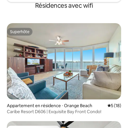
Résidences avec wifi
Superhôte
Superhôte
Appartement en résidence ⋅ Orange Beach
Évaluation
5 (18)
Caribe Resort D606 | Exquisite Bay Front Condo!