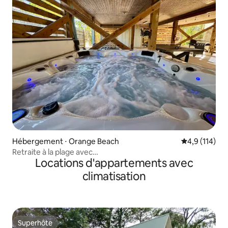
Hébergement ⋅ Orange Beach
Évaluation mo
4,9 (114)
Retraite à la plage avec
Locations d'appartements avec
4 chambres*Jacuzzi*Brasero*Ping-pong
climatisation
Superhôte
Superhôte