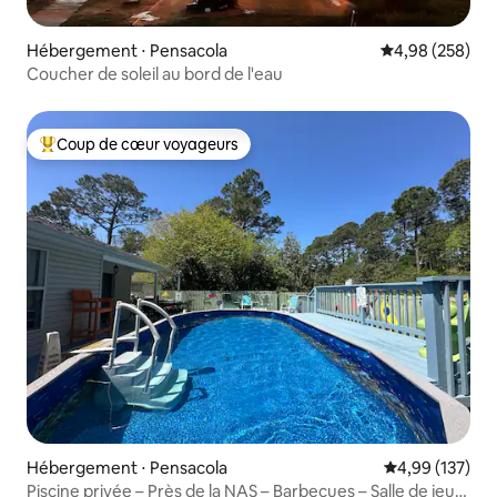
Hébergement ⋅ Pensacola
Évaluation moy
4,98 (258)
Coucher de soleil au bord de l'eau
Coup de cœur voyageurs
Coups de cœur voyageurs les plus appréciés
Hébergement ⋅ Pensacola
Évaluation moy
4,99 (137)
Piscine privée – Près de la NAS – Barbecues – Salle de jeux