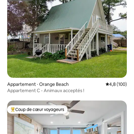
Appartement ⋅ Orange Beach
Évaluation mo
4,8 (100)
Appartement C - Animaux acceptés !
Coup de cœur voyageurs
Coups de cœur voyageurs les plus appréciés