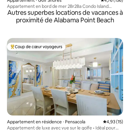
Appartement ⋅ Gulf Shores
Évaluation moy
4,76 (156)
Appartement en bord de mer 2Br2Ba Condo Island
Autres superbes locations de vacances à
Shores 559 End Unit
proximité de Alabama Point Beach
Coup de cœur voyageurs
Coups de cœur voyageurs les plus appréciés
Appartement en résidence ⋅ Pensacola
Évaluation mo
4,93 (15)
Appartement de luxe avec vue sur le golfe • Idéal pour