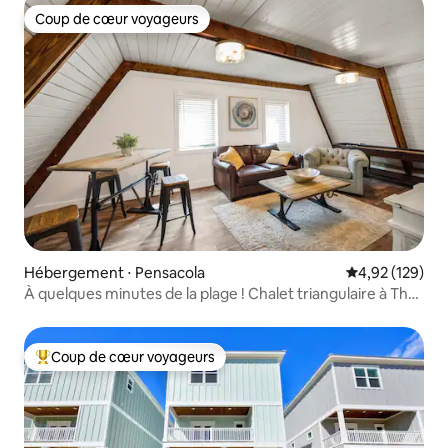
Coup de cœur voyageurs
Coup de cœur voyageurs
Hébergement ⋅ Pensacola
Évaluation moy
4,92 (129)
À quelques minutes de la plage ! Chalet triangulaire à The
Point
Coup de cœur voyageurs
Coups de cœur voyageurs les plus appréciés