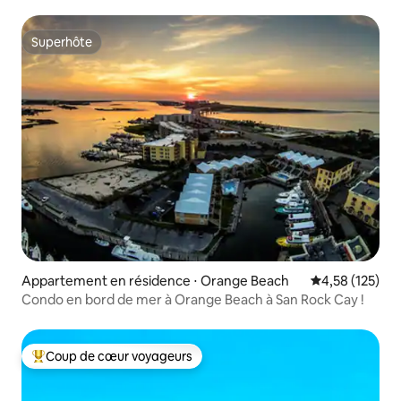
cale
Superhôte
Superhôte
Appartement en résidence ⋅ Orange Beach
Évaluation moy
4,58 (125)
Condo en bord de mer à Orange Beach à San Rock Cay !
Coup de cœur voyageurs
Coups de cœur voyageurs les plus appréciés