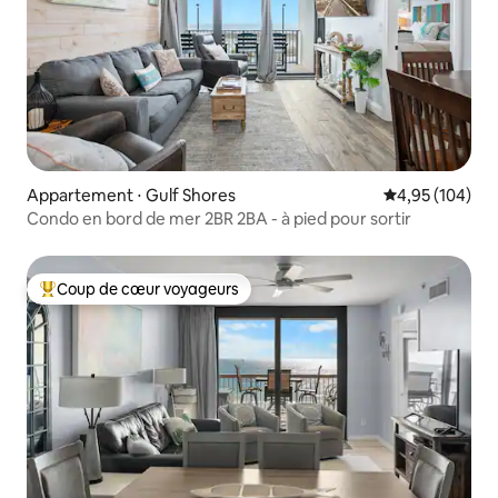
Appartement ⋅ Gulf Shores
Évaluation moy
4,95 (104)
Condo en bord de mer 2BR 2BA - à pied pour sortir
Coup de cœur voyageurs
Coups de cœur voyageurs les plus appréciés