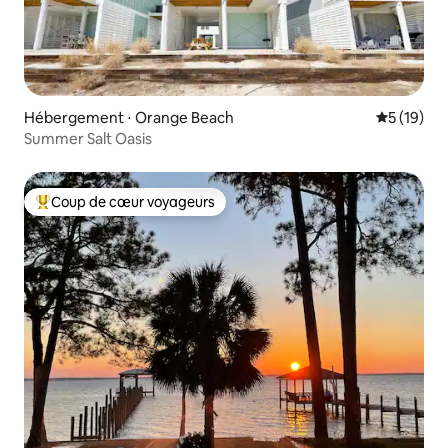
Hébergement ⋅ Orange Beach
Évaluation
5 (19)
Summer Salt Oasis
Coup de cœur voyageurs
Coups de cœur voyageurs les plus appréciés