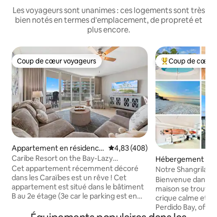
Les voyageurs sont unanimes : ces logements sont très
bien notés en termes d'emplacement, de propreté et
plus encore.
Coup de cœur voyageurs
Coup de cœur 
Coup de cœur voyageurs
Coups de cœur vo
Appartement en résidence
Évaluation moyenne sur la base 
4,83 (408)
⋅ Orange Beach
Caribe Resort on the Bay-Lazy
Hébergement ⋅ Pe
River/Cabanas! B208
Cet appartement récemment décoré
Notre Shangrila : 
dans les Caraïbes est un rêve ! Cet
avec kayaks et plu
Bienvenue dans no
appartement est situé dans le bâtiment
maison se trouve 
B au 2e étage (3e car le parking est en
crique calme et p
dessous) et peut accueillir 8 personnes
Perdido Bay, offran
confortablement. La nouvelle télévision
les familles pour s