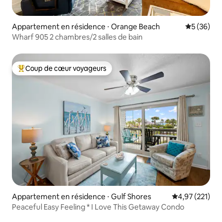
Appartement en résidence ⋅ Orange Beach
Évaluation
5 (36)
Wharf 905 2 chambres/2 salles de bain
Coup de cœur voyageurs
Coups de cœur voyageurs les plus appréciés
Appartement en résidence ⋅ Gulf Shores
Évaluation moy
4,97 (221)
Peaceful Easy Feeling * I Love This Getaway Condo