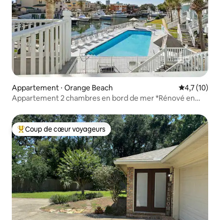
Appartement ⋅ Orange Beach
Évaluation m
4,7 (10)
Appartement 2 chambres en bord de mer *Rénové en
2025* Piscine Marina
Coup de cœur voyageurs
Coups de cœur voyageurs les plus appréciés