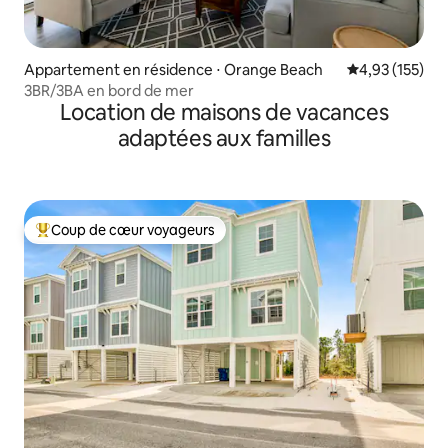
Appartement en résidence ⋅ Orange Beach
Évaluation moy
4,93 (155)
3BR/3BA en bord de mer
Location de maisons de vacances
adaptées aux familles
Coup de cœur voyageurs
Coups de cœur voyageurs les plus appréciés