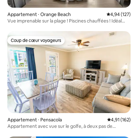
Appartement ⋅ Orange Beach
Évaluation moy
4,94 (127)
Vue imprenable sur la plage ! Piscines chauffées ! Idéal
pour les familles
Coup de cœur voyageurs
Coup de cœur voyageurs
Appartement ⋅ Pensacola
Évaluation moy
4,91 (162)
Appartement avec vue sur le golfe, à deux pas de
Perdido Beach et de FloraBama