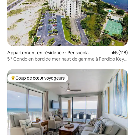
Appartement en résidence ⋅ Pensacola
Évaluation 
5 (118)
5 * Condo en bord de mer haut de gamme à Perdido Key,
FL
Coup de cœur voyageurs
Coups de cœur voyageurs les plus appréciés