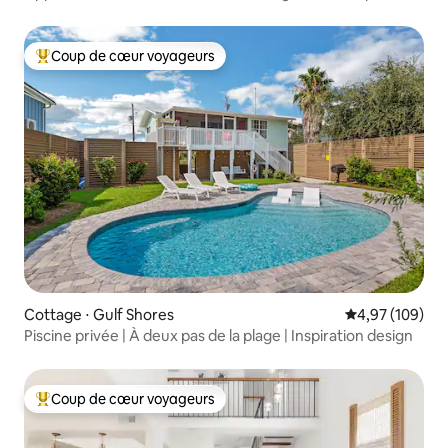
Instagram • En bord de mer
Coup de cœur voyageurs
Coups de cœur voyageurs les plus appréciés
Cottage ⋅ Gulf Shores
Évaluation moy
4,97 (109)
Piscine privée | À deux pas de la plage | Inspiration design
Coup de cœur voyageurs
Coups de cœur voyageurs les plus appréciés