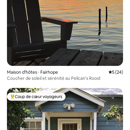
Maison d'hôtes ⋅ Fairhope
Évaluation
5 (24)
Coucher de soleil et sérénité au Pelican's Roost
Coup de cœur voyageurs
Coups de cœur voyageurs les plus appréciés