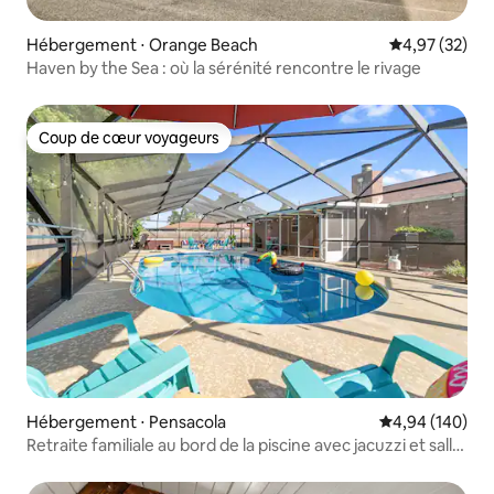
Hébergement ⋅ Orange Beach
Évaluation mo
4,97 (32)
Haven by the Sea : où la sérénité rencontre le rivage
Coup de cœur voyageurs
Coup de cœur voyageurs
Hébergement ⋅ Pensacola
Évaluation moy
4,94 (140)
Retraite familiale au bord de la piscine avec jacuzzi et salle
de jeux