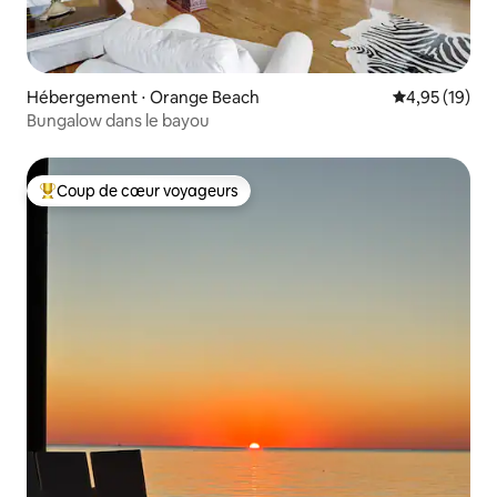
Hébergement ⋅ Orange Beach
Évaluation mo
4,95 (19)
Bungalow dans le bayou
Coup de cœur voyageurs
Coups de cœur voyageurs les plus appréciés