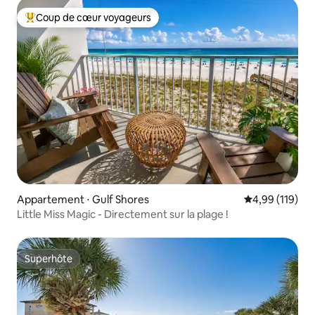
Coup de cœur voyageurs
Coups de cœur voyageurs les plus appréciés
Appartement ⋅ Gulf Shores
Évaluation moy
4,99 (119)
Little Miss Magic - Directement sur la plage !
Superhôte
Superhôte