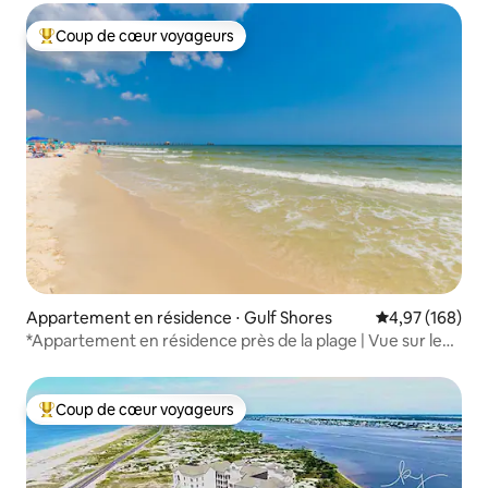
Coup de cœur voyageurs
Coups de cœur voyageurs les plus appréciés
Appartement en résidence ⋅ Gulf Shores
Évaluation moy
4,97 (168)
*Appartement en résidence près de la plage | Vue sur le
golfe | Coup de cœur des familles
Coup de cœur voyageurs
Coups de cœur voyageurs les plus appréciés