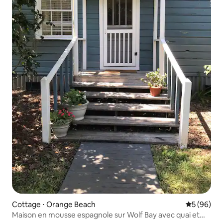
Cottage ⋅ Orange Beach
Évaluation
5 (96)
Maison en mousse espagnole sur Wolf Bay avec quai et