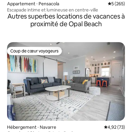
Appartement ⋅ Pensacola
Évaluation 
5 (265)
Escapade intime et lumineuse en centre-ville
Autres superbes locations de vacances à
proximité de Opal Beach
Coup de cœur voyageurs
Coup de cœur voyageurs
Hébergement ⋅ Navarre
Évaluation mo
4,92 (73)