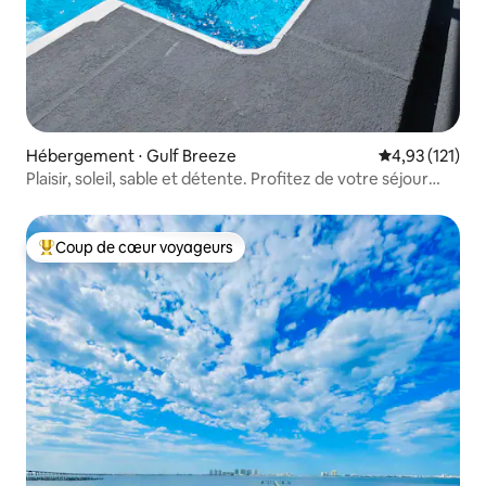
Hébergement ⋅ Gulf Breeze
Évaluation moy
4,93 (121)
Plaisir, soleil, sable et détente. Profitez de votre séjour
chez nous.
Coup de cœur voyageurs
Coups de cœur voyageurs les plus appréciés