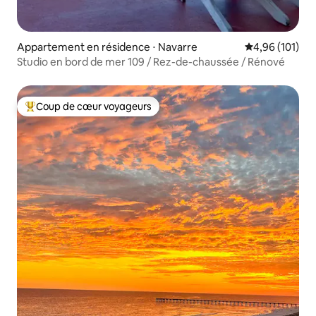
Appartement en résidence ⋅ Navarre
Évaluation moy
4,96 (101)
Studio en bord de mer 109 / Rez-de-chaussée / Rénové
Coup de cœur voyageurs
Coups de cœur voyageurs les plus appréciés