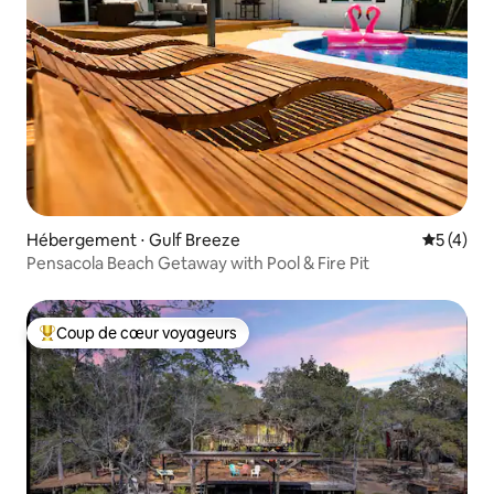
Hébergement ⋅ Gulf Breeze
Évaluatio
5 (4)
Pensacola Beach Getaway with Pool & Fire Pit
Coup de cœur voyageurs
Coups de cœur voyageurs les plus appréciés