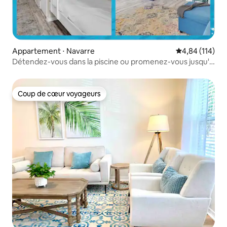
Appartement ⋅ Navarre
Évaluation moy
4,84 (114)
Détendez-vous dans la piscine ou promenez-vous jusqu'à
la plage !
Coup de cœur voyageurs
Coup de cœur voyageurs