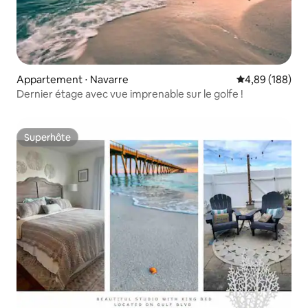
Appartement ⋅ Navarre
Évaluation moy
4,89 (188)
Dernier étage avec vue imprenable sur le golfe !
Superhôte
Superhôte