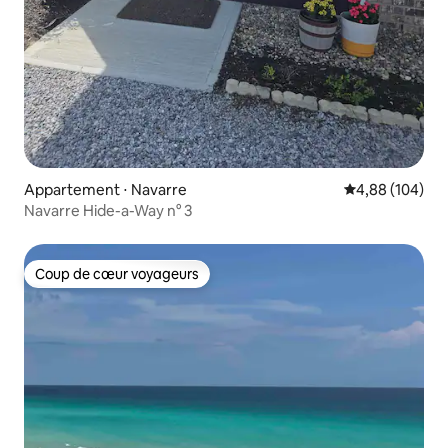
Appartement ⋅ Navarre
Évaluation moy
4,88 (104)
Navarre Hide-a-Way n° 3
Coup de cœur voyageurs
Coup de cœur voyageurs