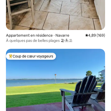
Appartement en résidence ⋅ Navarre
Évaluation moy
4,89 (169)
À quelques pas de belles plages 🏖🏝⛱
Coup de cœur voyageurs
Coups de cœur voyageurs les plus appréciés