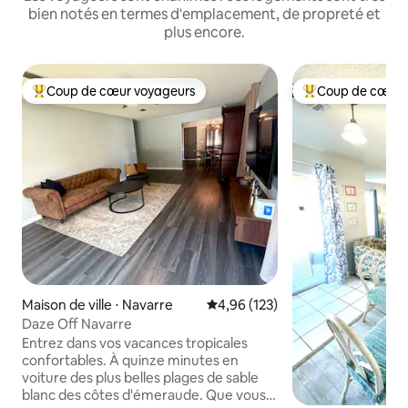
bien notés en termes d'emplacement, de propreté et
plus encore.
Coup de cœur voyageurs
Coup de cœur 
Coups de cœur voyageurs les plus appréciés
Coups de cœur vo
Maison de ville ⋅ Navarre
Évaluation moyenne sur la base 
4,96 (123)
Daze Off Navarre
Entrez dans vos vacances tropicales
confortables. À quinze minutes en
voiture des plus belles plages de sable
blanc des côtes d'émeraude. Que vous