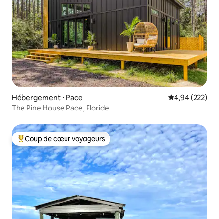
Hébergement ⋅ Pace
Évaluation moy
4,94 (222)
The Pine House Pace, Floride
Coup de cœur voyageurs
Coups de cœur voyageurs les plus appréciés