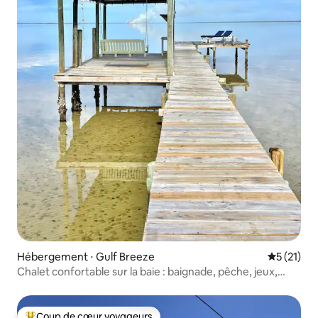
Hébergement ⋅ Gulf Breeze
Évaluation
5 (21)
Chalet confortable sur la baie : baignade, pêche, jeux,
détente
Coup de cœur voyageurs