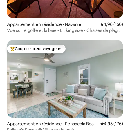
Appartement en résidence ⋅ Navarre
Évaluation moy
4,96 (150)
Vue sur le golfe et la baie - Lit king size - Chaises de plage
+ chariot
Coup de cœur voyageurs
Coups de cœur voyageurs les plus appréciés
Appartement en résidence ⋅ Pensacola Beac
Évaluation moy
4,95 (176)
h
Pelican's Perch @ Villas sur le golfe