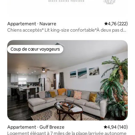
Appartement ⋅ Navarre
Évaluation moy
4,76 (222)
Chiens acceptés* Lit king-size confortable*À deux pas de
la plage*Navarre
Coup de cœur voyageurs
Coup de cœur voyageurs
Appartement ⋅ Gulf Breeze
Évaluation moy
4,94 (140)
Logement élégant à 7 miles de la plage/arrivée autonome