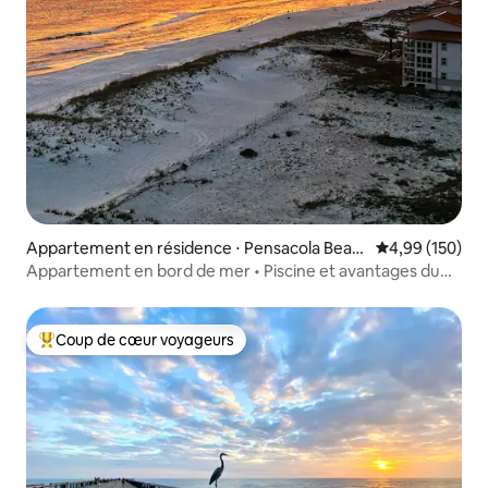
Appartement en résidence ⋅ Pensacola Beac
Évaluation moy
4,99 (150)
h
Appartement en bord de mer • Piscine et avantages du
complexe hôtelier
Coup de cœur voyageurs
Coups de cœur voyageurs les plus appréciés