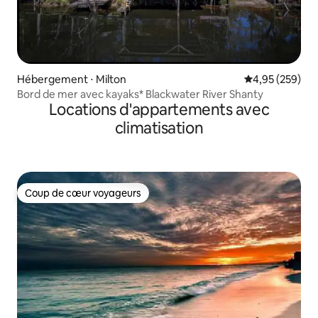
Hébergement ⋅ Milton
Évaluation moy
4,95 (259)
Bord de mer avec kayaks* Blackwater River Shanty
Locations d'appartements avec
climatisation
Coup de cœur voyageurs
Coup de cœur voyageurs