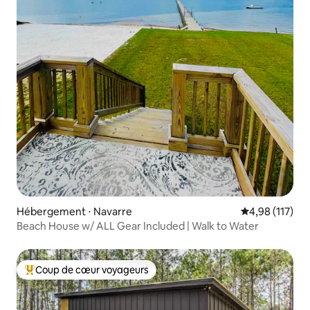
Hébergement ⋅ Navarre
Évaluation moy
4,98 (117)
Beach House w/ ALL Gear Included | Walk to Water
Coup de cœur voyageurs
Coups de cœur voyageurs les plus appréciés