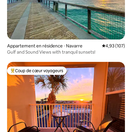
Appartement en résidence ⋅ Navarre
Évaluation moy
4,93 (107)
Gulf and Sound Views with tranquil sunsets!
Coup de cœur voyageurs
Coups de cœur voyageurs les plus appréciés