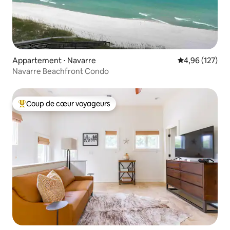
Appartement ⋅ Navarre
Évaluation moy
4,96 (127)
Navarre Beachfront Condo
Coup de cœur voyageurs
Coups de cœur voyageurs les plus appréciés