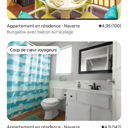
Appartement en résidence ⋅ Navarre
Évaluation moy
4,95 (100)
Bungalow avec balcon sur la plage
Coup de cœur voyageurs
Coup de cœur voyageurs
Appartement en résidence ⋅ Navarre
Évaluation mo
4,9 (142)