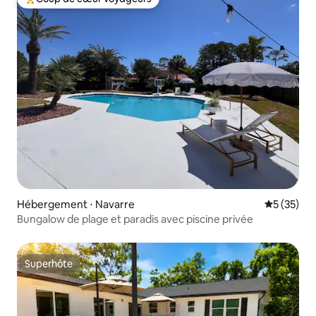
Coups de cœur voyageurs les plus appréciés
Hébergement ⋅ Navarre
Évaluation
5 (35)
Bungalow de plage et paradis avec piscine privée
Superhôte
Superhôte