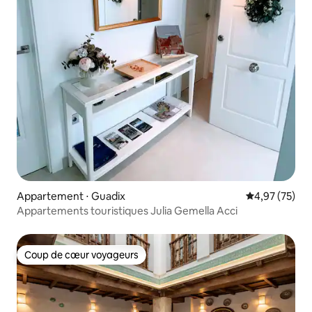
Appartement ⋅ Guadix
Évaluation mo
4,97 (75)
Appartements touristiques Julia Gemella Acci
Coup de cœur voyageurs
Coup de cœur voyageurs