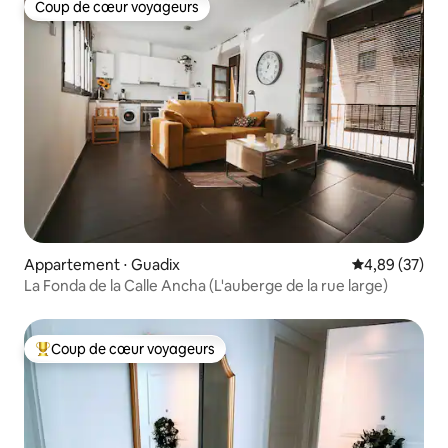
Coup de cœur voyageurs
Coup de cœur voyageurs
Appartement ⋅ Guadix
Évaluation mo
4,89 (37)
La Fonda de la Calle Ancha (L'auberge de la rue large)
Coup de cœur voyageurs
Coups de cœur voyageurs les plus appréciés