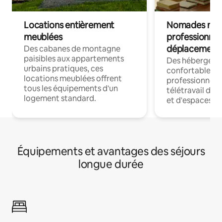
Locations entièrement
Nomades num
meublées
professionnel
déplacement
Des cabanes de montagne
paisibles aux appartements
Des hébergem
urbains pratiques, ces
confortables p
locations meublées offrent
professionnels
tous les équipements d'un
télétravail dis
logement standard.
et d'espaces de
Équipements et avantages des séjours
longue durée