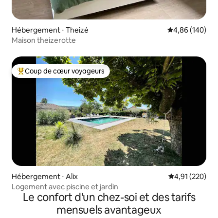
Hébergement ⋅ Theizé
Évaluation moy
4,86 (140)
Maison theizerotte
Coup de cœur voyageurs
Coups de cœur voyageurs les plus appréciés
Hébergement ⋅ Alix
Évaluation moy
4,91 (220)
Logement avec piscine et jardin
Le confort d'un chez-soi et des tarifs
mensuels avantageux