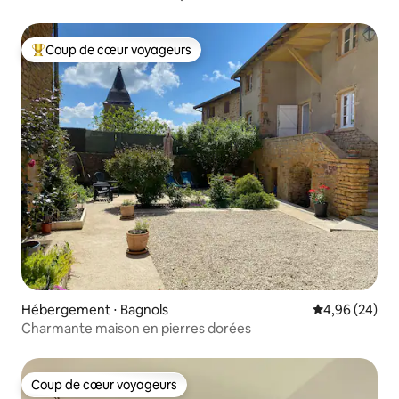
Coup de cœur voyageurs
Coups de cœur voyageurs les plus appréciés
Hébergement ⋅ Bagnols
Évaluation mo
4,96 (24)
Charmante maison en pierres dorées
Coup de cœur voyageurs
Coup de cœur voyageurs