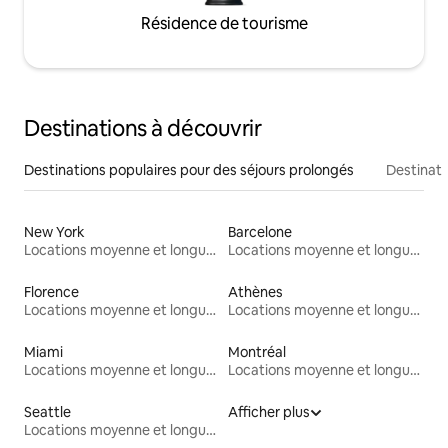
Résidence de tourisme
Destinations à découvrir
Destinations populaires pour des séjours prolongés
Destinati
New York
Barcelone
Locations moyenne et longue durée
Locations moyenne et longue durée
Florence
Athènes
Locations moyenne et longue durée
Locations moyenne et longue durée
Miami
Montréal
Locations moyenne et longue durée
Locations moyenne et longue durée
Seattle
Afficher plus
Locations moyenne et longue durée