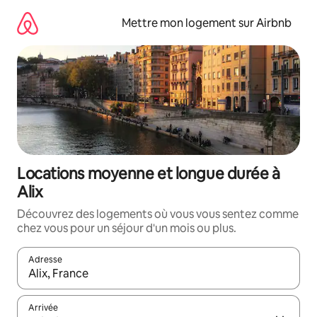
Aller
directement
Mettre mon logement sur Airbnb
au
contenu
Locations moyenne et longue durée à
Alix
Découvrez des logements où vous vous sentez comme
chez vous pour un séjour d'un mois ou plus.
Adresse
Lorsque les résultats s'affichent, utilisez les flèches vers le hau
Arrivée