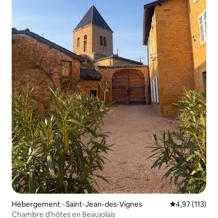
Hébergement ⋅ Saint-Jean-des-Vignes
Évaluation moy
4,97 (113)
Chambre d'hôtes en Beaujolais