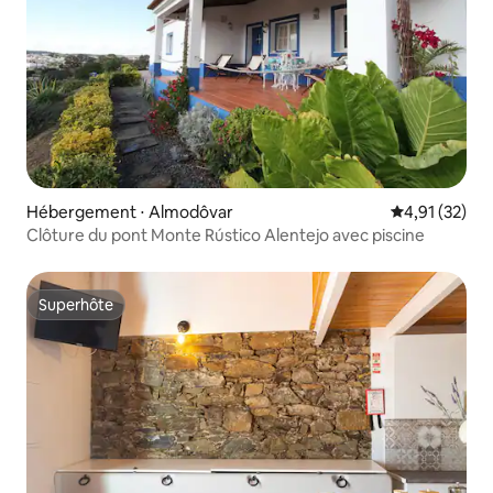
Hébergement ⋅ Almodôvar
Évaluation mo
4,91 (32)
Clôture du pont Monte Rústico Alentejo avec piscine
Superhôte
Superhôte