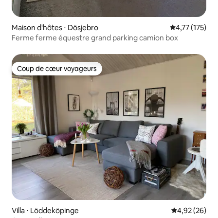
Maison d'hôtes ⋅ Dösjebro
Évaluation moy
4,77 (175)
Ferme ferme équestre grand parking camion box
Coup de cœur voyageurs
Coup de cœur voyageurs
Villa ⋅ Löddeköpinge
Évaluation mo
4,92 (26)