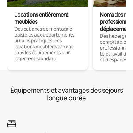
Locations entièrement
Nomades num
meublées
professionnel
déplacement
Des cabanes de montagne
paisibles aux appartements
Des hébergem
urbains pratiques, ces
confortables p
locations meublées offrent
professionnels
tous les équipements d'un
télétravail dis
logement standard.
et d'espaces de
Équipements et avantages des séjours
longue durée