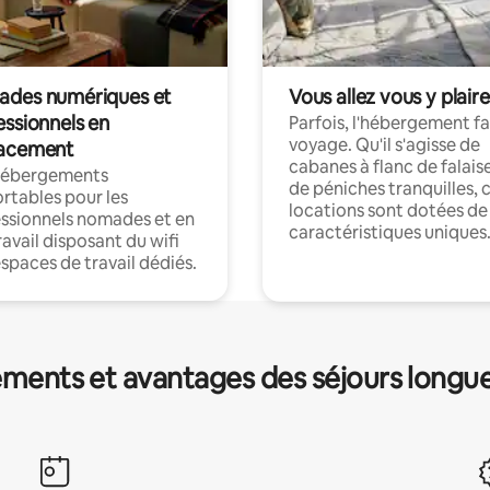
des numériques et
Vous allez vous y plaire
essionnels en
Parfois, l'hébergement fai
voyage. Qu'il s'agisse de
acement
cabanes à flanc de falais
hébergements
de péniches tranquilles, 
rtables pour les
locations sont dotées de
ssionnels nomades et en
caractéristiques uniques
ravail disposant du wifi
espaces de travail dédiés.
ments et avantages des séjours longu