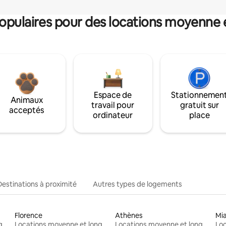
pulaires pour des locations moyenne 
Espace de
Stationnemen
Animaux
travail pour
gratuit sur
acceptés
ordinateur
place
Destinations à proximité
Autres types de logements
Florence
Athènes
Mi
Locations moyenne et longue durée
Locations moyenne et longue durée
Locations moyenne et longue durée