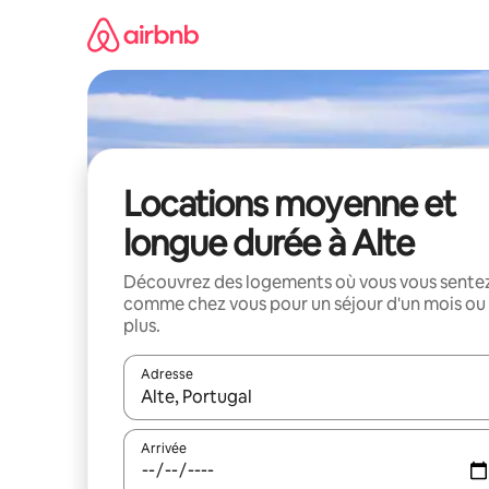
Aller
directement
au
contenu
Locations moyenne et
longue durée à Alte
Découvrez des logements où vous vous sente
comme chez vous pour un séjour d'un mois ou
plus.
Adresse
Lorsque les résultats s'affichent, utilisez les flèc
Arrivée