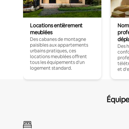
Locations entièrement
Noma
meublées
prof
dépl
Des cabanes de montagne
paisibles aux appartements
Des 
urbains pratiques, ces
confo
locations meublées offrent
profe
tous les équipements d'un
télét
logement standard.
et d'
Équipe