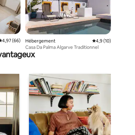
taires : 4,84 sur 5
Évaluation moyenne sur la base de 66 commentaires : 4,97 sur 5
4,97 (66)
Hébergement
Évaluation moyenne s
4,9 (10)
Casa Da Palma Algarve Traditionnel
avantageux