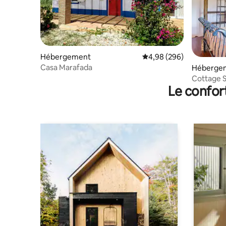
Hébergement
Évaluation moyenne sur 
4,98 (296)
Casa Marafada
Héberge
Cottage S
Le confor
uniquem