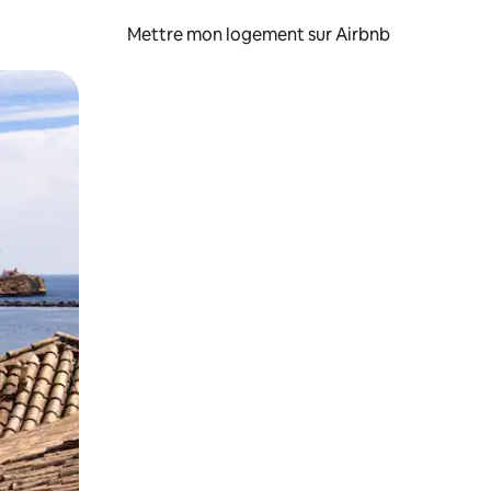
Mettre mon logement sur Airbnb
sant glisser.