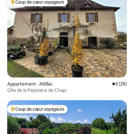
Coup de cœur voyageurs
Coups de cœur voyageurs les plus appréciés
Appartement ⋅ Altillac
Évaluation
5 (29)
Gîte de la Pépinière de Chapi
Coup de cœur voyageurs
Coups de cœur voyageurs les plus appréciés