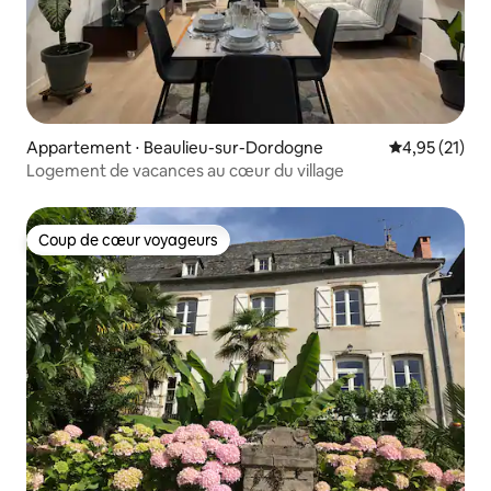
Appartement ⋅ Beaulieu-sur-Dordogne
Évaluation mo
4,95 (21)
Logement de vacances au cœur du village
Coup de cœur voyageurs
Coup de cœur voyageurs