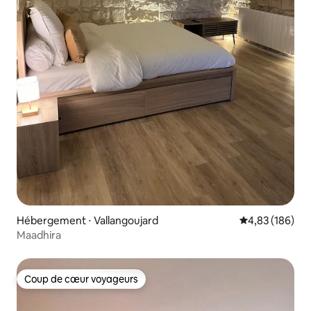
Hébergement ⋅ Vallangoujard
Évaluation moy
4,83 (186)
Maadhira
Coup de cœur voyageurs
Coup de cœur voyageurs