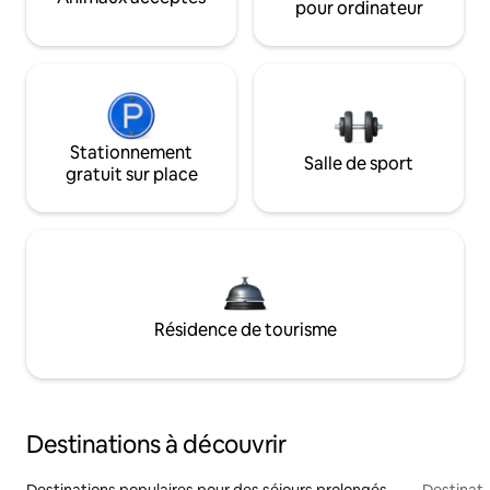
pour ordinateur
Stationnement
Salle de sport
gratuit sur place
Résidence de tourisme
Destinations à découvrir
Destinations populaires pour des séjours prolongés
Destinati