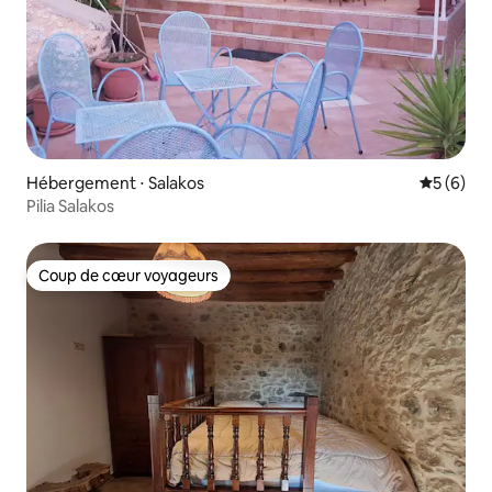
Hébergement ⋅ Salakos
Évaluatio
5 (6)
Pilia Salakos
Coup de cœur voyageurs
Coup de cœur voyageurs