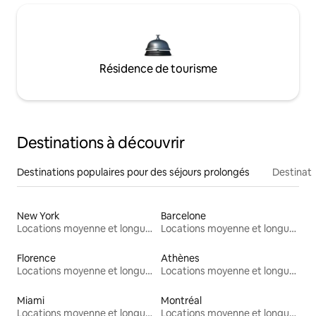
Résidence de tourisme
Destinations à découvrir
Destinations populaires pour des séjours prolongés
Destinati
New York
Barcelone
Locations moyenne et longue durée
Locations moyenne et longue durée
Florence
Athènes
Locations moyenne et longue durée
Locations moyenne et longue durée
Miami
Montréal
Locations moyenne et longue durée
Locations moyenne et longue durée