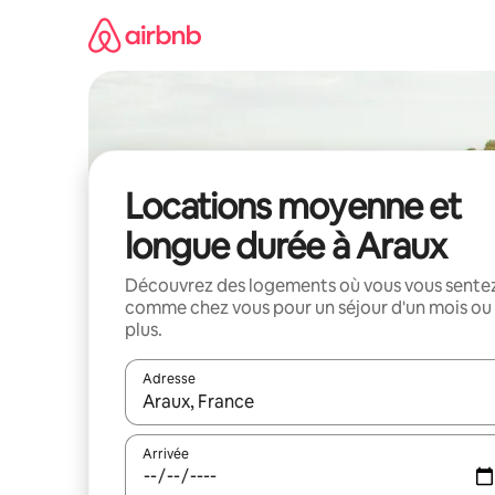
Aller
directement
au
contenu
Locations moyenne et
longue durée à Araux
Découvrez des logements où vous vous sente
comme chez vous pour un séjour d'un mois ou
plus.
Adresse
Lorsque les résultats s'affichent, utilisez les flèc
Arrivée