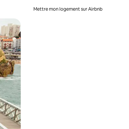
Mettre mon logement sur Airbnb
sant glisser.