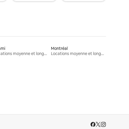
ami
Montréal
Locations moyenne et longue durée
Locations moyenne et longue durée