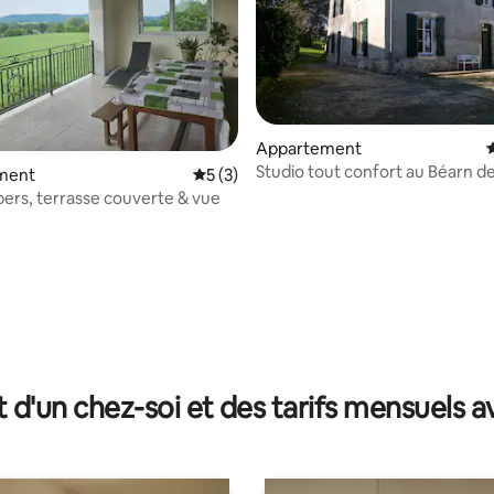
ur la base de 67 commentaires : 4,9 sur 5
Appartement
É
Studio tout confort au Béarn d
ment
Évaluation moyenne sur la base de 3 co
5 (3)
pers, terrasse couverte & vue
t d'un chez-soi et des tarifs mensuels 