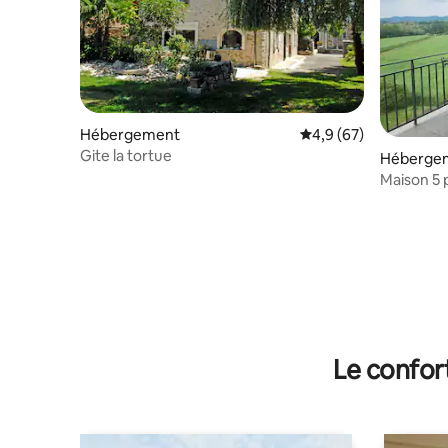
Hébergement
Évaluation moyenne s
4,9 (67)
Gite la tortue
Héberge
Maison 5 
Le confor