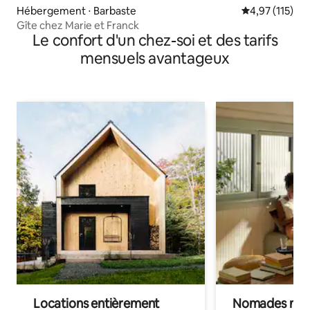
Hébergement ⋅ Barbaste
Évaluation moy
4,97 (115)
Gîte chez Marie et Franck
Le confort d'un chez-soi et des tarifs
mensuels avantageux
Locations entièrement
Nomades num