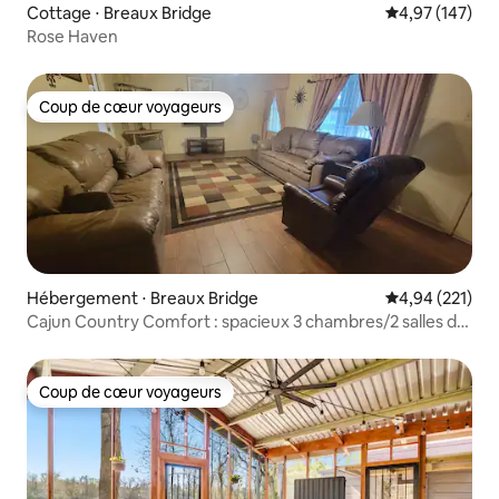
Cottage ⋅ Breaux Bridge
Évaluation moy
4,97 (147)
Rose Haven
Coup de cœur voyageurs
Coup de cœur voyageurs
Hébergement ⋅ Breaux Bridge
Évaluation moy
4,94 (221)
Cajun Country Comfort : spacieux 3 chambres/2 salles de
bain
Coup de cœur voyageurs
Coup de cœur voyageurs