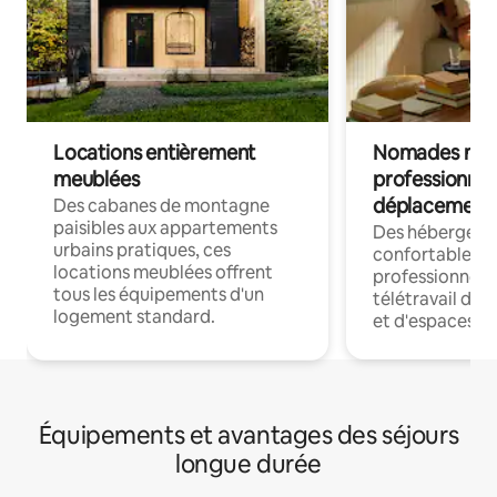
Locations entièrement
Nomades num
meublées
professionnel
déplacement
Des cabanes de montagne
paisibles aux appartements
Des hébergem
urbains pratiques, ces
confortables p
locations meublées offrent
professionnels
tous les équipements d'un
télétravail dis
logement standard.
et d'espaces de
Équipements et avantages des séjours
longue durée