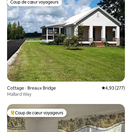
Coup de cœur voyageurs
Coup de cœur voyageurs
Cottage ⋅ Breaux Bridge
Évaluation moy
4,93 (277)
Mallard Way
Coup de cœur voyageurs
Coups de cœur voyageurs les plus appréciés