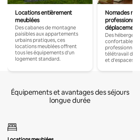
Locations entièrement
Nomades num
meublées
professionnel
déplacement
Des cabanes de montagne
paisibles aux appartements
Des hébergem
urbains pratiques, ces
confortables p
locations meublées offrent
professionnels
tous les équipements d'un
télétravail dis
logement standard.
et d'espaces de
Équipements et avantages des séjours
longue durée
Locations meublées