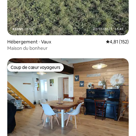
Hébergement ⋅ Vaux
Évaluation moy
4,81 (152)
Maison du bonheur
Coup de cœur voyageurs
Coup de cœur voyageurs