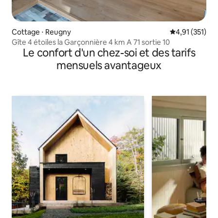
Cottage ⋅ Reugny
Évaluation moy
4,91 (351)
Gîte 4 étoiles la Garçonnière 4 km A 71 sortie 10
Le confort d'un chez-soi et des tarifs
mensuels avantageux