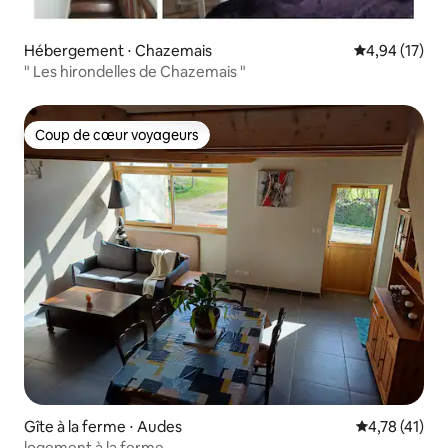
Hébergement ⋅ Chazemais
Évaluation mo
4,94 (17)
" Les hirondelles de Chazemais "
Coup de cœur voyageurs
Coup de cœur voyageurs
Gîte à la ferme ⋅ Audes
Évaluation mo
4,78 (41)
logement à la ferme