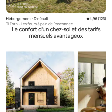
Hébergement ⋅ Dinéault
Évaluation moy
4,96 (123)
Ti Forn - Les fours à pain de Rosconnec
Le confort d'un chez-soi et des tarifs
mensuels avantageux