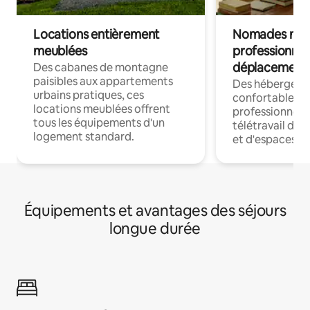
Locations entièrement
Nomades num
meublées
professionnel
déplacement
Des cabanes de montagne
paisibles aux appartements
Des hébergem
urbains pratiques, ces
confortables p
locations meublées offrent
professionnels
tous les équipements d'un
télétravail dis
logement standard.
et d'espaces de
Équipements et avantages des séjours
longue durée