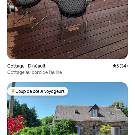
Cottage ⋅ Dinéault
Évaluation
5 (34)
Cottage au bord de l’aulne
Coup de cœur voyageurs
Coups de cœur voyageurs les plus appréciés