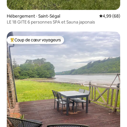
Hébergement ⋅ Saint-Ségal
Évaluation mo
4,99 (68)
LE 18 GITE 6 personnes SPA et Sauna japonais
Coup de cœur voyageurs
Coups de cœur voyageurs les plus appréciés