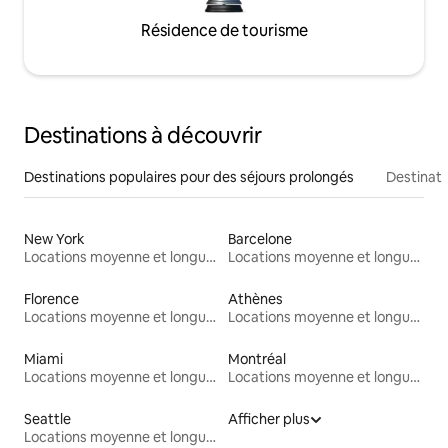
Résidence de tourisme
Destinations à découvrir
Destinations populaires pour des séjours prolongés
Destinati
New York
Barcelone
Locations moyenne et longue durée
Locations moyenne et longue durée
Florence
Athènes
Locations moyenne et longue durée
Locations moyenne et longue durée
Miami
Montréal
Locations moyenne et longue durée
Locations moyenne et longue durée
Seattle
Afficher plus
Locations moyenne et longue durée