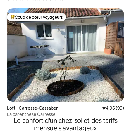
Coup de cœur voyageurs
Coups de cœur voyageurs les plus appréciés
Loft ⋅ Carresse-Cassaber
Évaluation mo
4,96 (99)
La parenthèse Carresse.
Le confort d'un chez-soi et des tarifs
mensuels avantageux