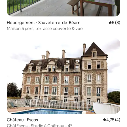
Hébergement ⋅ Sauveterre-de-Béarn
Évaluatio
5 (3)
Maison 5 pers, terrasse couverte & vue
Château ⋅ Escos
Évaluation m
4,75 (4)
ChâtEscos - Studio à Château - 4*