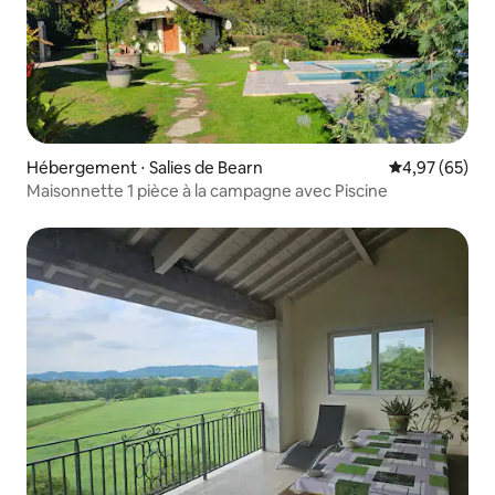
Hébergement ⋅ Salies de Bearn
Évaluation mo
4,97 (65)
Maisonnette 1 pièce à la campagne avec Piscine