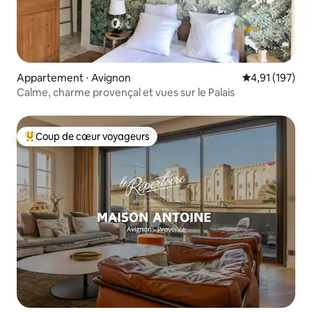
Appartement ⋅ Avignon
Évaluation moy
4,91 (197)
Calme, charme provençal et vues sur le Palais
Coup de cœur voyageurs
Coups de cœur voyageurs les plus appréciés