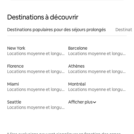
Destinations à découvrir
Destinations populaires pour des séjours prolongés
Destinati
New York
Barcelone
Locations moyenne et longue durée
Locations moyenne et longue durée
Florence
Athènes
Locations moyenne et longue durée
Locations moyenne et longue durée
Miami
Montréal
Locations moyenne et longue durée
Locations moyenne et longue durée
Seattle
Afficher plus
Locations moyenne et longue durée