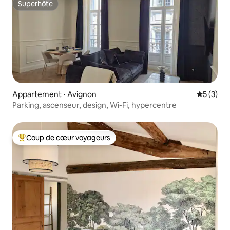
Superhôte
Superhôte
Appartement ⋅ Avignon
Évaluatio
5 (3)
Parking, ascenseur, design, Wi-Fi, hypercentre
Coup de cœur voyageurs
Coups de cœur voyageurs les plus appréciés