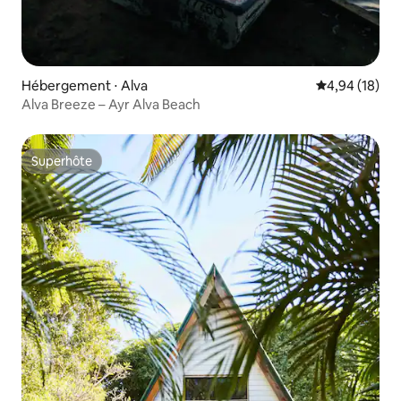
Hébergement ⋅ Alva
Évaluation mo
4,94 (18)
Alva Breeze – Ayr Alva Beach
Superhôte
Superhôte