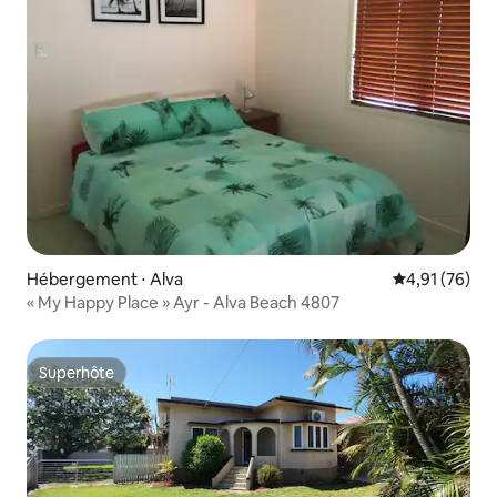
Hébergement ⋅ Alva
Évaluation mo
4,91 (76)
« My Happy Place » Ayr - Alva Beach 4807
Superhôte
Superhôte