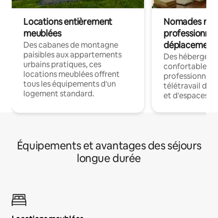
Locations entièrement
Nomades num
meublées
professionnel
déplacement
Des cabanes de montagne
paisibles aux appartements
Des hébergem
urbains pratiques, ces
confortables p
locations meublées offrent
professionnels
tous les équipements d'un
télétravail dis
logement standard.
et d'espaces de
Équipements et avantages des séjours
longue durée