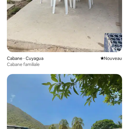
Cabane ⋅ Cuyagua
Nouvel hébe
Nouveau
Cabane familiale