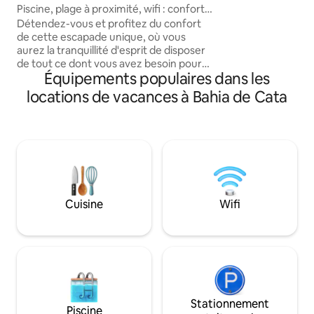
promenades en bat
Piscine, plage à proximité, wifi : confort
plages de La Ciéna
et repos
Détendez-vous et profitez du confort
de cette escapade unique, où vous
aurez la tranquillité d'esprit de disposer
de tout ce dont vous avez besoin pour
Équipements populaires dans les
profiter de ces vacances ou de ce repos
bien mérité. Que ce soit en famille ou en
locations de vacances à Bahia de Cata
couple, pouvoir se reposer au retour de
la plage, prendre un bain dans la piscine,
profiter de son café le matin en contact
avec la nature ou d'un barbecue à
partager le soir, disposer du matériel
nécessaire est quelque chose que nous
prenons en compte, car nous savons
que cela rend votre séjour spécial.
Cuisine
Wifi
Stationnement
Piscine