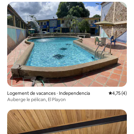
Logement de vacances ⋅ Independencia
Évaluation m
4,75 (4)
Auberge le pélican, El Playon