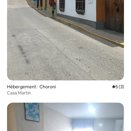
Hébergement ⋅ Choroni
Évaluatio
5 (3)
Casa Martin