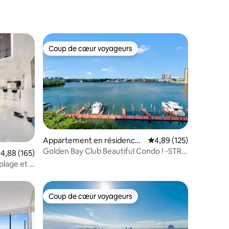
Coup de cœur voyageurs
Coup de cœur voyageurs
Appartement en résidence ⋅
Évaluation moyenne sur
4,89 (125)
taires : 4,94 sur 5
Sunny Isles Beach
Golden Bay Club Beautiful Condo ! -STR-
valuation moyenne sur la base de 165 commentaires : 4,88 sur 5
4,88 (165)
02901.
lage et la
Coup de cœur voyageurs
Coup de cœur voyageurs