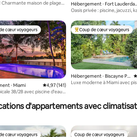
! Charmante maison de plage
Hébergement ⋅ Fort Lauderdal
 jardin
e
Oasis privée : piscine, jacuzzi, k
près de la plage
de cœur voyageurs
Coup de cœur voyageurs
 cœur voyageurs les plus appréciés
Coups de cœur voyageurs les p
Hébergement ⋅ Biscayne Pa
É
rk
Luxe moderne à Miami avec pis
sur la base de 163 commentaires : 5 sur 5
ent ⋅ Miami
Évaluation moyenne sur la base de 141 comme
4,97 (141)
spa
icale 3B/2B avec piscine d'eau
 sur le lac
cations d'appartements avec climatisat
de cœur voyageurs
Coup de cœur voyageurs