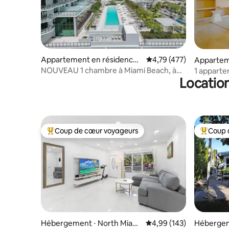
Appartement en résidence ⋅
Évaluation moyenne sur
4,79 (477)
Appartem
Miami Beach
Miami Be
NOUVEAU 1 chambre à Miami Beach, à
1 apparte
Location
pied jusqu'à la plage, complexe hôtelier
10e étage,
Coup de cœur voyageurs
Coup 
Coups de cœur voyageurs les plus appréciés
Coups de
Hébergement ⋅ North Miami
Évaluation moyenne sur 
4,99 (143)
Hébergem