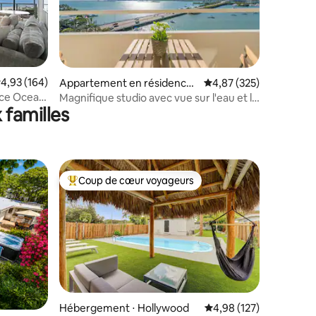
valuation moyenne sur la base de 164 commentaires : 4,93 sur 5
4,93 (164)
taires : 4,85 sur 5
Appartement en résidence ⋅
Évaluation moyenne sur
4,87 (325)
North Bay Village
nce Ocean
Magnifique studio avec vue sur l'eau et le
 familles
centre-ville.
Coup de cœur voyageurs
lus appréciés
Coups de cœur voyageurs les plus appréciés
mmentaires : 5 sur 5
Hébergement ⋅ Hollywood
Évaluation moyenne sur
4,98 (127)