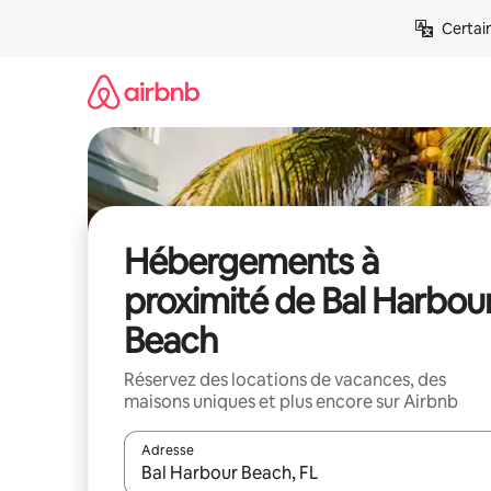
Aller
Certai
directement
au
contenu
Hébergements à
proximité de Bal Harbou
Beach
Réservez des locations de vacances, des
maisons uniques et plus encore sur Airbnb
Adresse
Lorsque les résultats s'affichent, utilisez les flèc