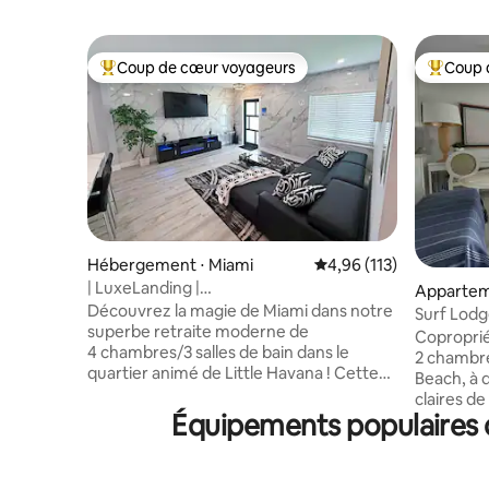
Coup de cœur voyageurs
Coup 
Coups de cœur voyageurs les plus appréciés
Coups de
Hébergement ⋅ Miami
Évaluation moyenne sur
4,96 (113)
| LuxeLanding |
Appartem
Piscine+Salon+Échecs+BBQ+Golf+Aéroport
Découvrez la magie de Miami dans notre
⋅ Surfside
Surf Lodge
superbe retraite moderne de
surf
Coproprié
4 chambres/3 salles de bain dans le
2 chambre
quartier animé de Little Havana ! Cette
Beach, à 
maison spacieuse et ouverte peut
claires d
accueillir jusqu'à 11 personnes et dispose
Équipements populaires d
et rempli
d'un salon élégant, d'une cuisine
l'océan et
entièrement équipée avec des appareils
3 côtés, 
en acier inoxydable, de la vaisselle, des
Entièreme