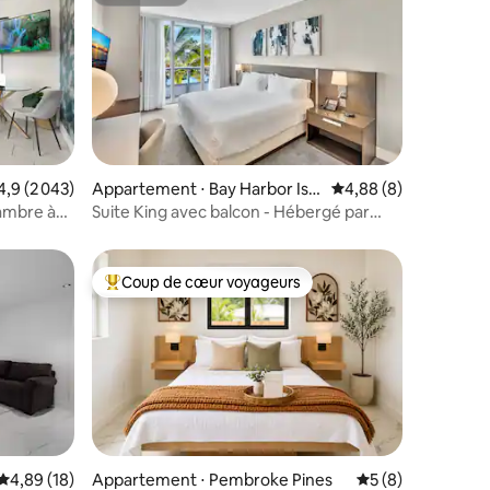
Superhôte
mmentaires : 5 sur 5
aluation moyenne sur la base de 2 043 commentaires : 4,9 sur 5
4,9 (2 043)
Appartement ⋅ Bay Harbor Isla
Évaluation moyenne s
4,88 (8)
nds
ambre à
Suite King avec balcon - Hébergé par
 la mer
Upscale
Coup de cœur voyageurs
Coups de cœur voyageurs les plus appréciés
taires : 4,99 sur 5
Évaluation moyenne sur la base de 18 commentaires : 4,89 sur 5
4,89 (18)
Appartement ⋅ Pembroke Pines
Évaluation moyenn
5 (8)