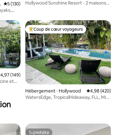
Hollywood Sunshine Resort - 2 maisons
Évaluation moyenne sur la base de 130 commentaires : 5 sur 5
5 (130)
et jacuzzi
ayaks,
Coup de cœur voyageurs
lus appréciés
Coups de cœur voyageurs les plus appréciés
valuation moyenne sur la base de 149 commentaires : 4,97 sur 5
4,97 (149)
cine et
ntaires : 4,97 sur 5
Hébergement ⋅ Hollywood
Évaluation moyenne sur
4,98 (420)
WatersEdge, TropicalHideaway, FLL, MIA,
ion
Port, Piscine
Superhôte