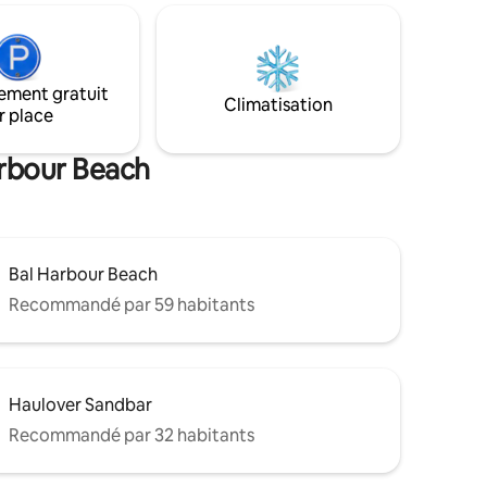
outiques
design. Parfait pour les familles ou les
s
couples, profitez d'un accès rapide aux
res
plages, aux boutiques de Bal Harbour,
ur les
aux restaurants gastronomiques et aux
herche
ement gratuit
meilleures attractions de Miami. Le
Climatisation
t de
r place
mélange ultime de confort et de
te n'est
sophistication. Absolument aucune fête
n'est autorisée.
arbour Beach
Bal Harbour Beach
Recommandé par 59 habitants
Haulover Sandbar
Recommandé par 32 habitants