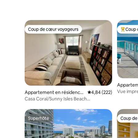
Coup de cœur voyageurs
Coup 
Coup de cœur voyageurs
Coups de
Appartem
⋅ Sunny I
Vue impre
Appartement en résidence
Évaluation moyenne sur 
4,84 (222)
frais de s
⋅ North Miami Beach
Casa Coral/Sunny Isles Beach
appartement confortable
Superhôte
Coup de
Superhôte
Coup de