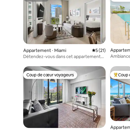
Superhôte
Coups de
Appartem
Appartement ⋅ Miami
Évaluation moyenne
5 (21)
Ambiance 
Détendez-vous dans cet appartement
de deux chambres à Miami avec piscine
et vue sur le jardin
Coup de cœur voyageurs
Coup 
Coup de cœur voyageurs
Coups de
Appartem