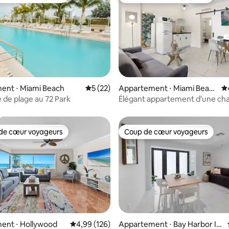
 cœur voyageurs les plus appréciés
Coup de cœur voyageurs
ent ⋅ Miami Beach
Évaluation moyenne sur la base de 22 co
5 (22)
Appartement ⋅ Miami Beac
Év
 sur la base de 21 commentaires : 5 sur 5
h
de plage au 72 Park
Élégant appartement d'une ch
Miami Beach, à quelques pas de
de cœur voyageurs
Coup de cœur voyageurs
 cœur voyageurs les plus appréciés
Coup de cœur voyageurs
ent ⋅ Hollywood
Évaluation moyenne sur la base de 126 commen
4,99 (126)
Appartement ⋅ Bay Harbor Isl