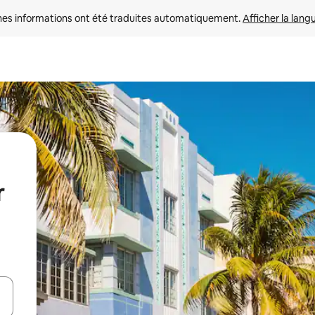
nes informations ont été traduites automatiquement. 
Afficher la lang
r
hes vers le haut et vers le bas pour les parcourir ou en appuyant et en fai