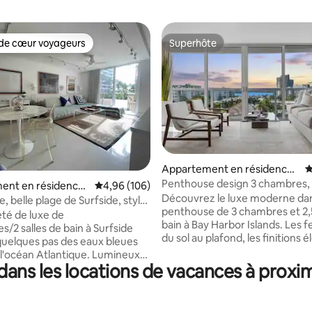
de cœur voyageurs
Superhôte
 cœur voyageurs les plus appréciés
Superhôte
 la base de 113 commentaires : 4,96 sur 5
Appartement en résidence ⋅
É
Bay Harbor Islands
Penthouse design 3 chambres, 
ent en résidence
Évaluation moyenne sur la base de 106 commen
4,96 (106)
sur le toit, à pied de la plage
Découvrez le luxe moderne da
, belle plage de Surfside, style
penthouse de 3 chambres et 2,5
té de luxe de
bain à Bay Harbor Islands. Les 
s/2 salles de bain à Surfside
du sol au plafond, les finitions 
quelques pas des eaux bleues
et la vue sur l'eau créent une re
e l'océan Atlantique. Lumineux
lumineuse et élégante. Profite
ans les locations de vacances à proxi
 de lumière avec vue directe sur
salon spacieux, d'une cuisine
 exposition d'angle, lumière sur
gastronomique, d'un balcon pri
avec grande terrasse paysagée.
d'une buanderie dans l'appart
nt personnalisé, il dispose de