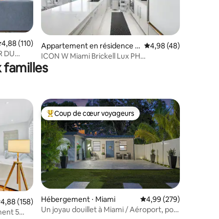
valuation moyenne sur la base de 110 commentaires : 4,88 sur 5
4,88 (110)
taires : 4,95 sur 5
Appartement en résidence ⋅
Évaluation moyenne su
4,98 (48)
R DU
Miami
ICON W Miami Brickell Lux PH
 familles
2 chambres avec vue sur l'eau
Coup de cœur voyageurs
Coups de cœur voyageurs les plus appréciés
Hébergement ⋅ Miami
Évaluation moyenne sur
4,99 (279)
valuation moyenne sur la base de 158 commentaires : 4,88 sur 5
4,88 (158)
ntaires : 4,97 sur 5
Un joyau douillet à Miami / Aéroport, port
ment 5
et Calle 8