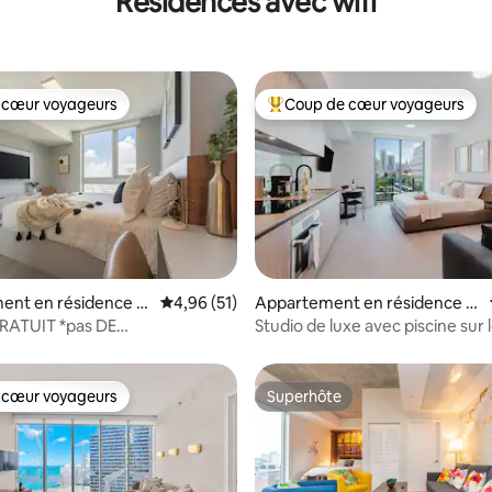
Résidences avec wifi
 cœur voyageurs
Coup de cœur voyageurs
 cœur voyageurs
Coups de cœur voyageurs les p
ent en résidence ⋅
Évaluation moyenne sur la base de 51 comme
4,96 (51)
Appartement en résidence ⋅
 la base de 95 commentaires : 4,88 sur 5
Miami
GRATUIT *pas DE
Studio de luxe avec piscine sur l
k2Arena
stationnement gratuit
 cœur voyageurs
Superhôte
 cœur voyageurs
Superhôte