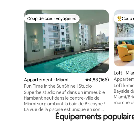
Coup de cœur voyageurs
Coup 
Coup de cœur voyageurs
Coups de
Loft ⋅ Mia
Apparteme
Appartement ⋅ Miami
Évaluation moyenne sur 
4,83 (166)
stationne
Loft lumi
Fun Time in the SunShine ! Studio
Bayside da
Superbe studio neuf dans un immeuble
Miami/Bri
flambant neuf dans le centre-ville de
marche de
Miami surplombant la baie de Biscayne !
et sites t
La vue de la piscine est unique en son
service d
Équipements populaires
genre. Vous pouvez voir la plage de
devant l
Miami, la baie de Biscayne, le port de
autour du 
Miami et le centre commercial Bayside
vous relie
Outdoor et la chaussée menant à South