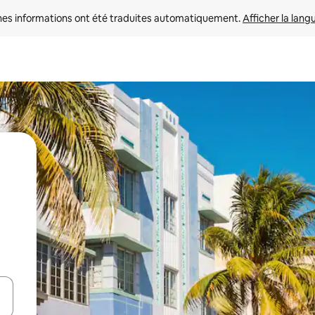
nes informations ont été traduites automatiquement. 
Afficher la lang
hes vers le haut et vers le bas pour les parcourir ou en appuyant et en fai