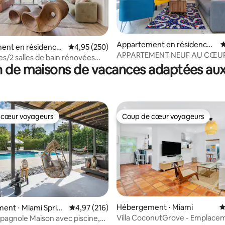
Appartement en résidence ⋅
É
la base de 147 commentaires : 4,89 sur 5
ent en résidence
Évaluation moyenne sur la base de 250 commen
4,95 (250)
Miami
APPARTEMENT NEUF AU CŒU
s/2 salles de bain rénovées
CENTRE-VILLE
 de maisons de vacances adaptées aux
ur l'eau • Parking gratuit •
 spa
 cœur voyageurs
Coup de cœur voyageurs
 cœur voyageurs
Coup de cœur voyageurs
Hébergement ⋅ Miami
É
ent ⋅ Miami Sprin
Évaluation moyenne sur la base de 216 comme
4,97 (216)
Villa CoconutGrove - Emplace
pagnole Maison avec piscine,
la base de 350 commentaires : 4,92 sur 5