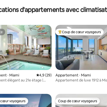
cations d'appartements avec climatisat
te
Coup de cœur voyageurs
te
Coups de cœur voyageurs les p
ent ⋅ Miami
Évaluation moyenne sur la base de 29 comm
4,9 (29)
Appartement ⋅ Miami
 sur la base de 21 commentaires : 5 sur 5
nt élégant au 21e étage |
Appartement de luxe 1912 à Mia
r le toit · DT Miami
2 chambres, 2 salles de bain, ba
sur la ville
 cœur voyageurs
Coup de cœur voyageurs
 cœur voyageurs
Coup de cœur voyageurs