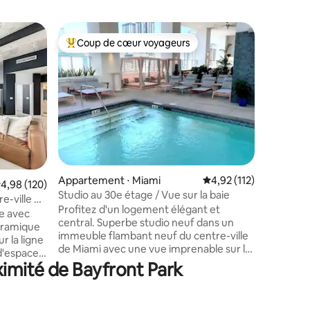
Hébergem
Coup de cœur voyageurs
Coup
Coups de cœur voyageurs les plus appréciés
Coups d
Sanctuair
Barbecue 
Venez cré
dans cett
moderne
spacieux
confortab
King Size,
pliant do
Queen Siz
taires : 4,98 sur 5
de lumièr
Appartement ⋅ Miami
Évaluation moyenne sur
4,92 (112)
valuation moyenne sur la base de 120 commentaires : 4,98 sur 5
4,98 (120)
d'équipe
Studio au 30e étage / Vue sur la baie
à vos besoins. Idéalement
e-ville de
Profitez d'un logement élégant et
maison e
e avec
central. Superbe studio neuf dans un
touristiq
oramique
immeuble flambant neuf du centre-ville
avec cha
r la ligne
de Miami avec une vue imprenable sur la
barbecue
d'espace
ligne d'horizon de la ville et la baie de
ximité de Bayfront Park
 intérieur
Biscayne ! Non seulement l'appartement
s en béton
est neuf, mais tout le bâtiment est neuf
ec îlot.
avec des équipements exceptionnels ! La
ques pas