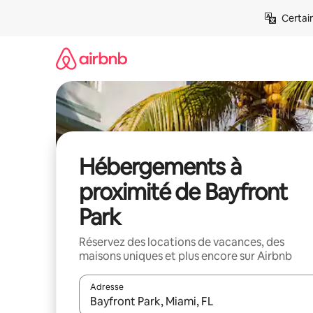
Aller
Certai
directement
au
contenu
Hébergements à
proximité de Bayfront
Park
Réservez des locations de vacances, des
maisons uniques et plus encore sur Airbnb
Adresse
Lorsque les résultats s'affichent, utilisez les flèc