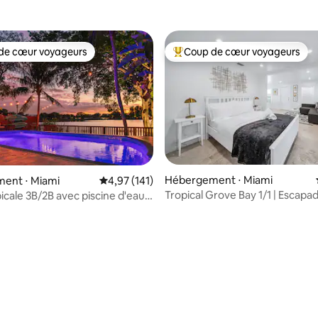
étoiles
es
de cœur voyageurs
Coup de cœur voyageurs
 cœur voyageurs les plus appréciés
Coups de cœur voyageurs les p
 la base de 114 commentaires : 4,96 sur 5
Hébergement ⋅ Miami
ent ⋅ Miami
Évaluation moyenne sur la base de 141 comme
4,97 (141)
Tropical Grove Bay 1/1 | Escapa
icale 3B/2B avec piscine d'eau
récemment rénovée
 sur le lac