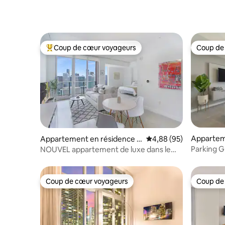
Coup de cœur voyageurs
Coup de
Coups de cœur voyageurs les plus appréciés
Coup de
Appartem
Appartement en résidence ⋅
Évaluation moyenne sur
4,88 (95)
Miami
Miami
Parking 
NOUVEL appartement de luxe dans le
frais*Wal
centre-ville de Brickell
Coup de cœur voyageurs
Coup de
Coup de cœur voyageurs
Coup de