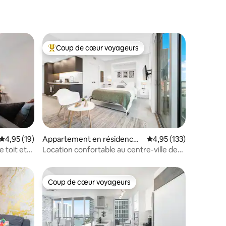
Coup de cœur voyageurs
lus appréciés
Coups de cœur voyageurs les plus appréciés
ntaires : 4,96 sur 5
Évaluation moyenne sur la base de 19 commentaires : 4,95 sur 5
4,95 (19)
Appartement en résidence ⋅
Évaluation moyenne sur
4,95 (133)
Miami
e toit et
Location confortable au centre-ville de
Miami
Coup de cœur voyageurs
Coup de cœur voyageurs