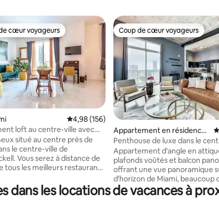
de cœur voyageurs
Coup de cœur voyageurs
 cœur voyageurs les plus appréciés
Coup de cœur voyageurs
mi
Évaluation moyenne sur la base de 156 commen
4,98 (156)
nt loft au centre-ville avec
la base de 166 commentaires : 4,83 sur 5
Appartement en résidence ⋅
É
ment gratuit près de Brickell
neux situé au centre près de
Miami
Penthouse de luxe dans le centr
ns le centre-ville de
Miami
Appartement d'angle en attiqu
ckell. Vous serez à distance de
plafonds voûtés et balcon pan
 tous les meilleurs restaurants
offrant une vue panoramique su
ouristiques de Miami. Il y a un
d'horizon de Miami, beaucoup 
e transport en commun gratuit
 dans les locations de vacances à pro
de vie (1 185 pieds carrés) et un
'appartement qui vous emmène
difficile à trouver avec des sol
quartier financier/Brickell et
teinté et une cuisine ouverte av
 aux principales lignes de métro
Emplacement privilégié à quel