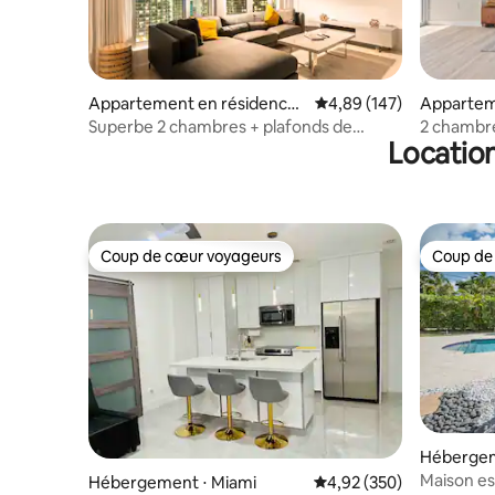
Appartement en résidence ⋅
Évaluation moyenne sur 
4,89 (147)
Appartem
Miami
⋅ Miami
Superbe 2 chambres + plafonds de
2 chambre
Location
17 pieds et piscine chauffée
avec vue s
Piscine et
Coup de cœur voyageurs
Coup de
Coup de cœur voyageurs
Coup de
Hébergem
gs
Maison es
Hébergement ⋅ Miami
Évaluation moyenne sur 
4,92 (350)