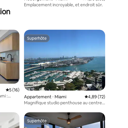
Emplacement incroyable, et endroit sûr.
ion
Superhôte
lus appréciés
Superhôte
entaires : 4,9 sur 5
Évaluation moyenne sur la base de 16 commentaires : 5 sur 5
5 (16)
mi :
Appartement ⋅ Miami
Évaluation moyenne su
4,89 (72)
lcon, vue
Magnifique studio penthouse au centre-
ville de Miami
Superhôte
Superhôte