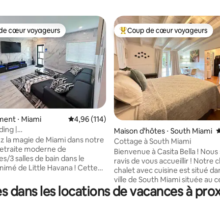
de cœur voyageurs
Coup de cœur voyageurs
 cœur voyageurs les plus appréciés
Coups de cœur voyageurs les p
ent ⋅ Miami
Évaluation moyenne sur la base de 114 comme
4,96 (114)
ding |
la base de 245 commentaires : 4,93 sur 5
Maison d'hôtes ⋅ South Miami
É
Salon+Échecs+BBQ+Golf+Aéroport
 la magie de Miami dans notre
Cottage à South Miami
etraite moderne de
Bienvenue à Casita Bella ! No
s/3 salles de bain dans le
ravis de vous accueillir ! Notre
animé de Little Havana ! Cette
chalet avec cuisine est situé dan
acieuse et ouverte peut
ville de South Miami située au c
 jusqu'à 11 personnes et dispose
 dans les locations de vacances à pro
Notre quartier agréable se tro
 élégant, d'une cuisine
quelques pâtés de maisons du 
nt équipée avec des appareils
ville de South Miami, offrant de
noxydable, de la vaisselle, des
boutiques, des restaurants et u