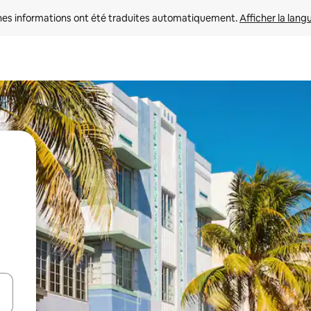
nes informations ont été traduites automatiquement. 
Afficher la lang
hes vers le haut et vers le bas pour les parcourir ou en appuyant et en fai