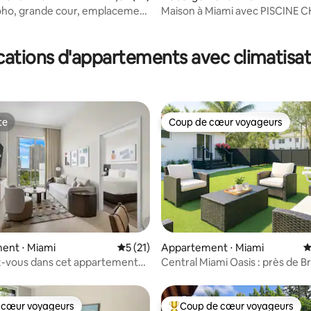
oho, grande cour, emplacement
Maison à Miami avec PISCINE 
 Miami
BARBECUE et BAR
la base de 106 commentaires : 4,98 sur 5
cations d'appartements avec climatisat
te
Coup de cœur voyageurs
te
Coup de cœur voyageurs
la base de 203 commentaires : 4,89 sur 5
Appartement ⋅ Miami
É
ent ⋅ Miami
Évaluation moyenne sur la base de 21 co
5 (21)
Central Miami Oasis : près de Bri
-vous dans cet appartement
Little Havana
hambres à Miami avec piscine
 le jardin
 cœur voyageurs
Coup de cœur voyageurs