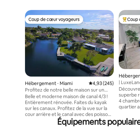
Coup de cœur voyageurs
Coup 
Coup de cœur voyageurs
Coups de
Hébergem
| LuxeLan
Hébergement ⋅ Miami
Évaluation moyenne sur 
4,93 (245)
Piscine+
Découvrez
Profitez de notre belle maison sur un
superbe r
canal amusant ! Jacuzzi !
Belle et moderne maison de canal 4/3 !
4 chambre
Entièrement rénovée. Faites du kayak
quartier 
sur les canaux. Profitez de la vue sur la
maison sp
cour arrière et le canal avec des poissons
accueillir
Équipements populaires
sauteurs toute la journée. La maison est
d'un salon
dans un quartier central et calme.
entièreme
Superbe jardin et terrasse avec
en acier i
barbecue, 2 kayaks fournis aux