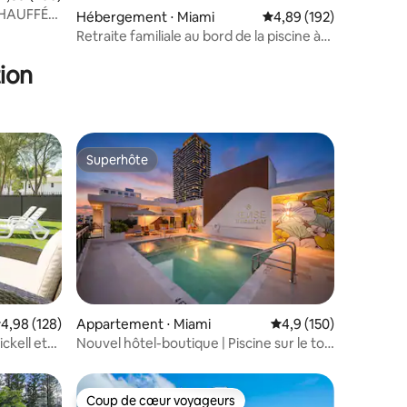
CHAUFFÉE,
Hébergement ⋅ Miami
Évaluation moyenne sur
4,89 (192)
Retraite familiale au bord de la piscine à
Miami | Près de l'aéroport et du stade
ion
Superhôte
Superhôte
valuation moyenne sur la base de 128 commentaires : 4,98 sur 5
4,98 (128)
Appartement ⋅ Miami
Évaluation moyenne su
4,9 (150)
mmentaires : 5 sur 5
ckell et
Nouvel hôtel-boutique | Piscine sur le toit
+ salle de sport | Sense28
Coup de cœur voyageurs