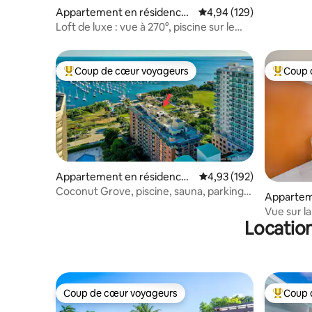
Appartement en résidence ⋅
Évaluation moyenne sur 
4,94 (129)
Miami
Loft de luxe : vue à 270°, piscine sur le
toit, parking
Coup de cœur voyageurs
Coup 
Coups de cœur voyageurs les plus appréciés
Coups de
Appartement en résidence ⋅
Évaluation moyenne sur
4,93 (192)
Miami
Coconut Grove, piscine, sauna, parking
Appartem
gratuit
Miami
Vue sur la 
Location
salle de 
Coup de cœur voyageurs
Coup 
Coup de cœur voyageurs
Coups de