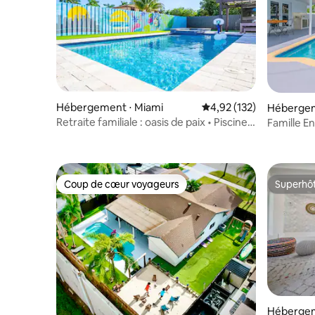
Hébergement ⋅ Miami
Évaluation moyenne sur
4,92 (132)
Hébergem
Retraite familiale : oasis de paix • Piscine
Famille E
chauffée, jacuzzi et barbecue
de Miami
Coup de cœur voyageurs
Superhô
Coup de cœur voyageurs
Superhô
Hébergem