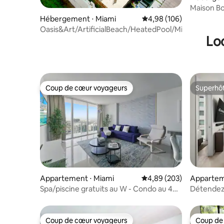
Maison B
central à
Hébergement ⋅ Miami
Évaluation moyenne sur 
4,98 (106)
Oasis&Art/ArtificialBeach/HeatedPool/MiniGolf
Lo
Coup de cœur voyageurs
Superhô
Coup de cœur voyageurs
Superhô
Appartement ⋅ Miami
Évaluation moyenne sur 
4,89 (203)
Appartem
Spa/piscine gratuits au W - Condo au 48e
Détendez
étage
de deux c
et vue sur
Coup de cœur voyageurs
Coup de