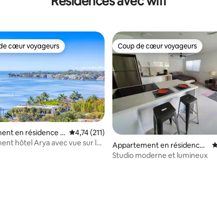
Résidences avec wifi
de cœur voyageurs
Coup de cœur voyageurs
 cœur voyageurs les plus appréciés
Coup de cœur voyageurs
ent en résidence ⋅
Évaluation moyenne sur la base de 211 comme
4,74 (211)
nt hôtel Arya avec vue sur le
Appartement en résidence ⋅
É
er, parking gratuit
Palmetto Bay
Studio moderne et lumineux