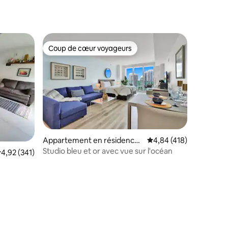
Coup de cœur voyageurs
Coup de cœur voyageurs
ntaires : 4,74 sur 5
Appartement en résidence ⋅
Évaluation moyenne sur
4,84 (418)
Miami
Studio bleu et or avec vue sur l'océan
valuation moyenne sur la base de 341 commentaires : 4,92 sur 5
4,92 (341)