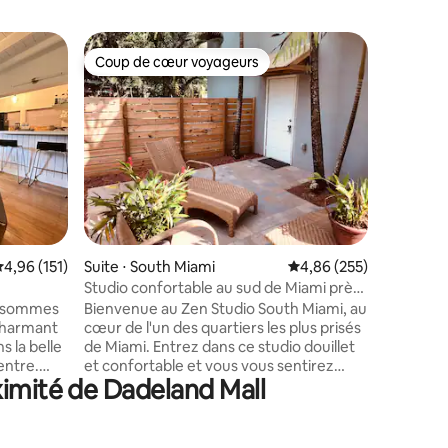
Hébergem
Coup de cœur voyageurs
Superhô
lus appréciés
Coup de cœur voyageurs
Superhô
Le LUX G
Cette lu
chambres 
invite à 
l'excitat
inspirée.
après une
ou profi
aéré qui 
ntaires : 4,96 sur 5
famille 
valuation moyenne sur la base de 151 commentaires : 4,96 sur 5
4,96 (151)
Suite ⋅ South Miami
Évaluation moyenne sur
4,86 (255)
La maiso
havre de 
Studio confortable au sud de Miami près
de l'excit
de l'U de M + parking gratuit
us sommes
Bienvenue au Zen Studio South Miami, au
quelques
 charmant
cœur de l'un des quartiers les plus prisés
classe mo
s la belle
de Miami. Entrez dans ce studio douillet
célèbres
entre.
et confortable et vous vous sentirez
ximité de Dadeland Mall
uve à
immédiatement en paix. Vous
centre-
disposerez d'un lit Queen Size
s
confortable, d'une kitchenette, d'une
ne vie
petite salle de bains, d'une arrivée