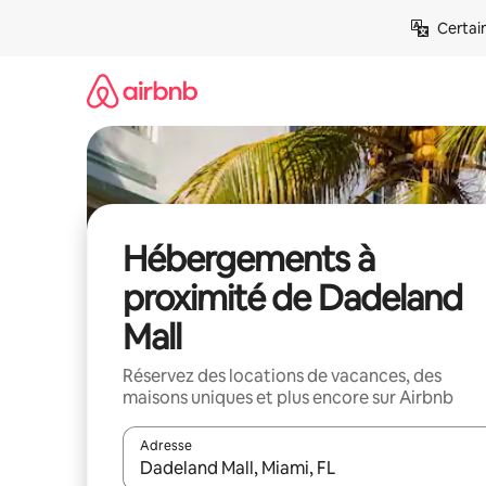
Aller
Certai
directement
au
contenu
Hébergements à
proximité de Dadeland
Mall
Réservez des locations de vacances, des
maisons uniques et plus encore sur Airbnb
Adresse
Lorsque les résultats s'affichent, utilisez les flèc