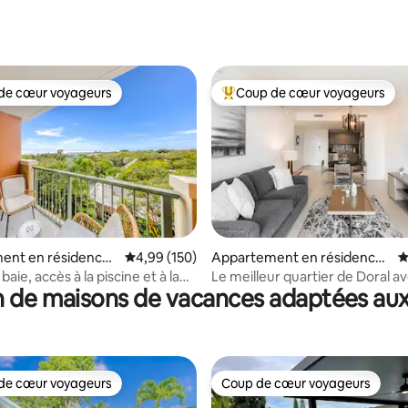
la base de 129 commentaires : 4,94 sur 5
de cœur voyageurs
Coup de cœur voyageurs
 cœur voyageurs les plus appréciés
Coups de cœur voyageurs les p
 la base de 192 commentaires : 4,93 sur 5
ent en résidence ⋅
Évaluation moyenne sur la base de 150 commen
4,99 (150)
Appartement en résidence ⋅
É
Doral
baie, accès à la piscine et à la
Le meilleur quartier de Doral a
 de maisons de vacances adaptées aux
sport à Coconut Grove
les services !
de cœur voyageurs
Coup de cœur voyageurs
 cœur voyageurs les plus appréciés
Coup de cœur voyageurs