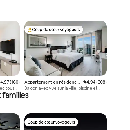
Coup de cœur voyageurs
lus appréciés
Coups de cœur voyageurs les plus appréciés
taires : 4,99 sur 5
valuation moyenne sur la base de 160 commentaires : 4,97 sur 5
4,97 (160)
Appartement en résidence
Évaluation moyenne sur
4,94 (308)
⋅ Miami
vec tous
Balcon avec vue sur la ville, piscine et
 familles
jacuzzi. Wi-Fi. Cuisine entièrement
équipée
Coup de cœur voyageurs
Coup de cœur voyageurs