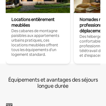
Locations entièrement
Nomades num
meublées
professionnel
déplacement
Des cabanes de montagne
paisibles aux appartements
Des hébergem
urbains pratiques, ces
confortables p
locations meublées offrent
professionnels
tous les équipements d'un
télétravail dis
logement standard.
et d'espaces de
Équipements et avantages des séjours
longue durée