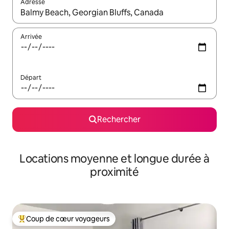
Adresse
Lorsque les résultats s'affichent, utilisez les flèches vers le hau
Arrivée
Départ
Rechercher
Locations moyenne et longue durée à
proximité
Coup de cœur voyageurs
Coups de cœur voyageurs les plus appréciés