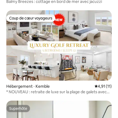
Balmy Breezes : cottage en bord de mer avec jacuzzi
Coup de cœur voyageurs
Coup de cœur voyageurs
Hébergement ⋅ Kemble
Évaluation m
4,91 (11)
* NOUVEAU : retraite de luxe sur la plage de galets avec
golf et salle de jeux
Superhôte
Superhôte