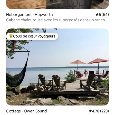
Hébergement ⋅ Hepworth
Évaluation
5 (64)
Cabane chaleureuse avec lits superposés dans un ranch
Coup de cœur voyageurs
Coups de cœur voyageurs les plus appréciés
Cottage ⋅ Owen Sound
Évaluation moy
4,78 (223)