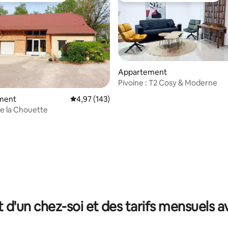
Appartement
Pivoine : T2 Cosy & Moderne
 la base de 95 commentaires : 4,93 sur 5
ment
Évaluation moyenne sur la base de 143 comme
4,97 (143)
de la Chouette
t d'un chez-soi et des tarifs mensuels 