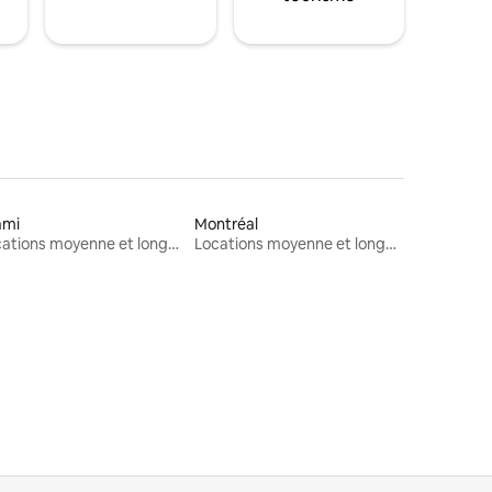
ami
Montréal
Locations moyenne et longue durée
Locations moyenne et longue durée