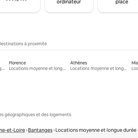
ordinateur
place
Destinations à proximité
Florence
Athènes
Mi
Locations moyenne et longue durée
Locations moyenne et longue durée
Locations moyenne et longue durée
nes géographiques et des logements.
ne-et-Loire
Bantanges
Locations moyenne et longue durée