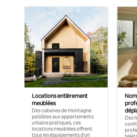
Locations entièrement
Noma
meublées
prof
dépl
Des cabanes de montagne
paisibles aux appartements
Des 
urbains pratiques, ces
confo
locations meublées offrent
profe
tous les équipements d'un
télét