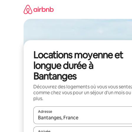
Aller
directement
au
contenu
Locations moyenne et
longue durée à
Bantanges
Découvrez des logements où vous vous sente
comme chez vous pour un séjour d'un mois ou
plus.
Adresse
Lorsque les résultats s'affichent, utilisez les flèc
Arrivée