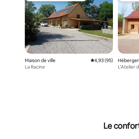
Maison de ville
Évaluation moyenne sur
4,93 (95)
Héberge
La Racine
L'Atelier 
Le confor