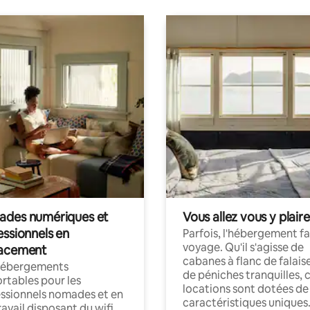
des numériques et
Vous allez vous y plaire
essionnels en
Parfois, l'hébergement fai
voyage. Qu'il s'agisse de
acement
cabanes à flanc de falais
hébergements
de péniches tranquilles, 
rtables pour les
locations sont dotées de
ssionnels nomades et en
caractéristiques uniques
ravail disposant du wifi