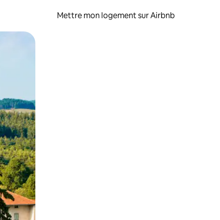
Mettre mon logement sur Airbnb
sant glisser.