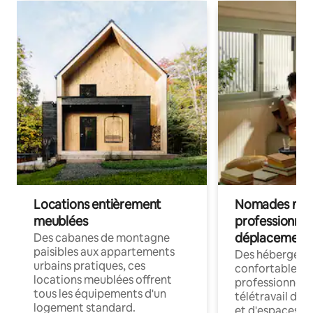
Locations entièrement
Nomades num
meublées
professionnel
déplacement
Des cabanes de montagne
paisibles aux appartements
Des hébergem
urbains pratiques, ces
confortables p
locations meublées offrent
professionnels
tous les équipements d'un
télétravail dis
logement standard.
et d'espaces de