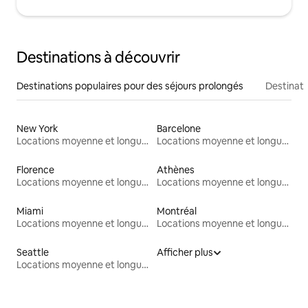
Destinations à découvrir
Destinations populaires pour des séjours prolongés
Destinati
New York
Barcelone
Locations moyenne et longue durée
Locations moyenne et longue durée
Florence
Athènes
Locations moyenne et longue durée
Locations moyenne et longue durée
Miami
Montréal
Locations moyenne et longue durée
Locations moyenne et longue durée
Seattle
Afficher plus
Locations moyenne et longue durée