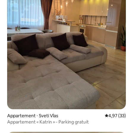
Appartement ⋅ Sveti Vlas
Évaluation mo
4,97 (33)
Appartement « Katrin » - Parking gratuit