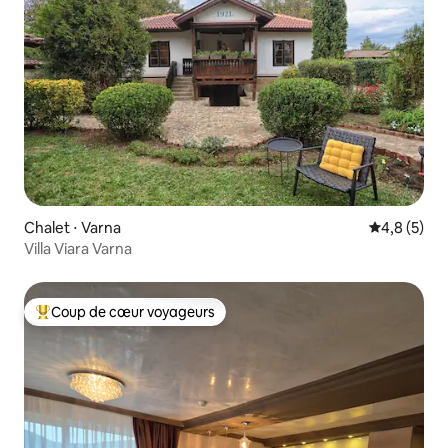
Chalet ⋅ Varna
Évaluation 
4,8 (5)
Villa Viara Varna
Coup de cœur voyageurs
Coups de cœur voyageurs les plus appréciés