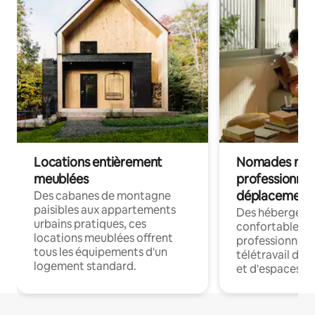
Locations entièrement
Nomades num
meublées
professionnel
déplacement
Des cabanes de montagne
paisibles aux appartements
Des hébergem
urbains pratiques, ces
confortables p
locations meublées offrent
professionnels
tous les équipements d'un
télétravail dis
logement standard.
et d'espaces de