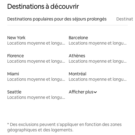
Destinations à découvrir
Destinations populaires pour des séjours prolongés
Destinati
New York
Barcelone
Locations moyenne et longue durée
Locations moyenne et longue durée
Florence
Athènes
Locations moyenne et longue durée
Locations moyenne et longue durée
Miami
Montréal
Locations moyenne et longue durée
Locations moyenne et longue durée
Seattle
Afficher plus
Locations moyenne et longue durée
* Des exclusions peuvent s'appliquer en fonction des zones
géographiques et des logements.