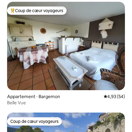
Coup de cœur voyageurs
Coups de cœur voyageurs les plus appréciés
Appartement ⋅ Bargemon
Évaluation mo
4,93 (54)
Belle Vue
Coup de cœur voyageurs
Coup de cœur voyageurs