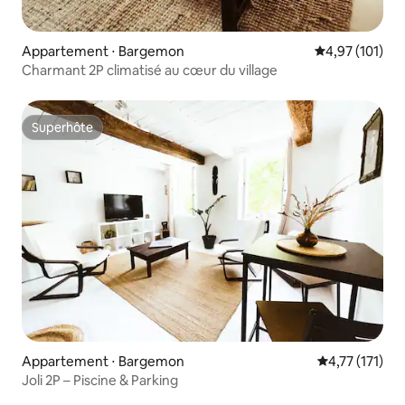
Appartement ⋅ Bargemon
Évaluation moy
4,97 (101)
Charmant 2P climatisé au cœur du village
Superhôte
Superhôte
Appartement ⋅ Bargemon
Évaluation mo
4,77 (171)
Joli 2P – Piscine & Parking