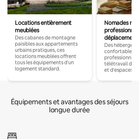
Locations entièrement
Nomades num
meublées
professionnel
déplacement
Des cabanes de montagne
paisibles aux appartements
Des hébergem
urbains pratiques, ces
confortables p
locations meublées offrent
professionnels
tous les équipements d'un
télétravail dis
logement standard.
et d'espaces de
Équipements et avantages des séjours
longue durée