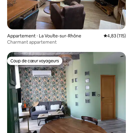
Appartement ⋅ La Voulte-sur-Rhône
Évaluation moy
4,83 (115)
Charmant appartement
Coup de cœur voyageurs
Coup de cœur voyageurs