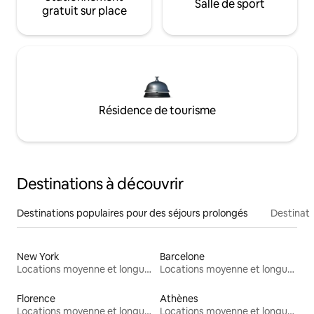
Salle de sport
gratuit sur place
Résidence de tourisme
Destinations à découvrir
Destinations populaires pour des séjours prolongés
Destinati
New York
Barcelone
Locations moyenne et longue durée
Locations moyenne et longue durée
Florence
Athènes
Locations moyenne et longue durée
Locations moyenne et longue durée