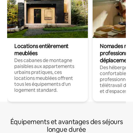
Locations entièrement
Nomades num
meublées
professionnel
déplacement
Des cabanes de montagne
paisibles aux appartements
Des hébergem
urbains pratiques, ces
confortables p
locations meublées offrent
professionnels
tous les équipements d'un
télétravail dis
logement standard.
et d'espaces de
Équipements et avantages des séjours
longue durée