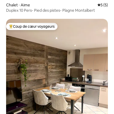
Chalet ⋅ Aime
Évaluatio
5 (5)
Duplex 10 Pers- Pied des pistes- Plagne Montalbert
Coup de cœur voyageurs
Coups de cœur voyageurs les plus appréciés