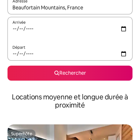
Adresse
Lorsque les résultats s'affichent, utilisez les flèches vers le hau
Arrivée
Départ
Rechercher
Locations moyenne et longue durée à
proximité
Superhôte
Superhôte