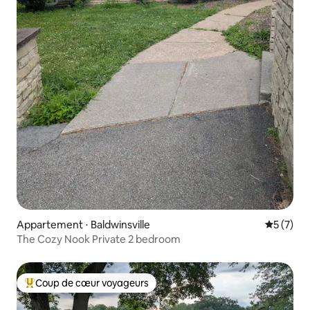
Appartement ⋅ Baldwinsville
Évaluatio
5 (7)
The Cozy Nook Private 2 bedroom
Coup de cœur voyageurs
Coups de cœur voyageurs les plus appréciés