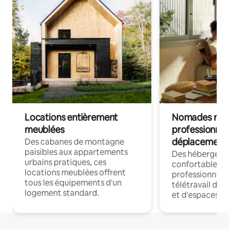
Locations entièrement
Nomades num
meublées
professionnel
déplacement
Des cabanes de montagne
paisibles aux appartements
Des hébergem
urbains pratiques, ces
confortables p
locations meublées offrent
professionnels
tous les équipements d'un
télétravail dis
logement standard.
et d'espaces de