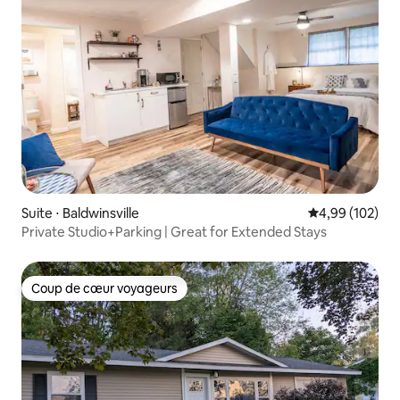
Suite ⋅ Baldwinsville
Évaluation moy
4,99 (102)
Private Studio+Parking | Great for Extended Stays
Coup de cœur voyageurs
Coup de cœur voyageurs