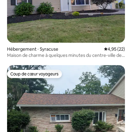
Hébergement ⋅ Syracuse
Évaluation mo
4,95 (22)
Maison de charme à quelques minutes du centre-ville de
Syracuse
Coup de cœur voyageurs
Coup de cœur voyageurs