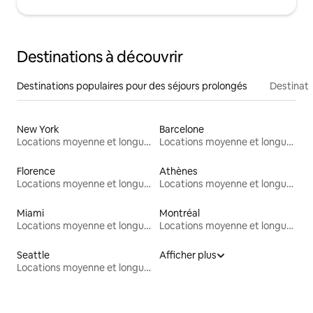
Destinations à découvrir
Destinations populaires pour des séjours prolongés
Destinati
New York
Barcelone
Locations moyenne et longue durée
Locations moyenne et longue durée
Florence
Athènes
Locations moyenne et longue durée
Locations moyenne et longue durée
Miami
Montréal
Locations moyenne et longue durée
Locations moyenne et longue durée
Seattle
Afficher plus
Locations moyenne et longue durée