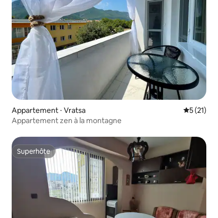
Appartement ⋅ Vratsa
Évaluation
5 (21)
Appartement zen à la montagne
Superhôte
Superhôte