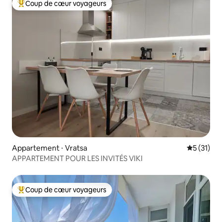
Coup de cœur voyageurs
Coups de cœur voyageurs les plus appréciés
Appartement ⋅ Vratsa
Évaluation
5 (31)
APPARTEMENT POUR LES INVITÉS VIKI
Coup de cœur voyageurs
Coups de cœur voyageurs les plus appréciés