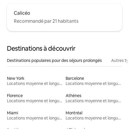
Calicéo
Recommandé par 21 habitants
Destinations à découvrir
Destinations populaires pour des séjours prolongés
Autres t
New York
Barcelone
Locations moyenne et longue durée
Locations moyenne et longue durée
Florence
Athènes
Locations moyenne et longue durée
Locations moyenne et longue durée
Miami
Montréal
Locations moyenne et longue durée
Locations moyenne et longue durée