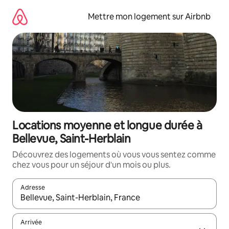
Aller
directement
Mettre mon logement sur Airbnb
au
contenu
Locations moyenne et longue durée à
Bellevue, Saint-Herblain
Découvrez des logements où vous vous sentez comme
chez vous pour un séjour d'un mois ou plus.
Adresse
Lorsque les résultats s'affichent, utilisez les flèches vers le hau
Arrivée