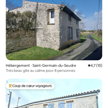
Hébergement ⋅ Saint-Germain-du-Seudre
Évaluation m
4,7 (10)
Très beau gite au calme pour 8 personnes
Coup de cœur voyageurs
Coups de cœur voyageurs les plus appréciés