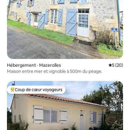
Hébergement ⋅ Mazerolles
Évaluation
5 (20)
Maison entre mer et vignoble à 500m du péage.
Coup de cœur voyageurs
Coups de cœur voyageurs les plus appréciés