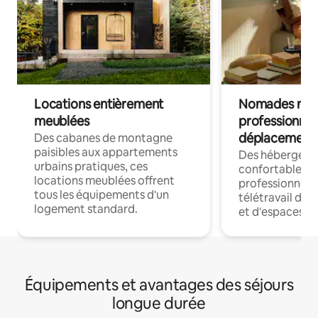
Locations entièrement
Nomades num
meublées
professionnel
déplacement
Des cabanes de montagne
paisibles aux appartements
Des hébergem
urbains pratiques, ces
confortables p
locations meublées offrent
professionnels
tous les équipements d'un
télétravail dis
logement standard.
et d'espaces de
Équipements et avantages des séjours
longue durée