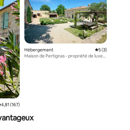
taires : 4,99 sur 5
Hébergement
Évaluation moyenn
5 (3)
Maison de Pertignas - propriété de luxe
près de St Emilion
valuation moyenne sur la base de 167 commentaires : 4,81 sur 5
4,81 (167)
avantageux