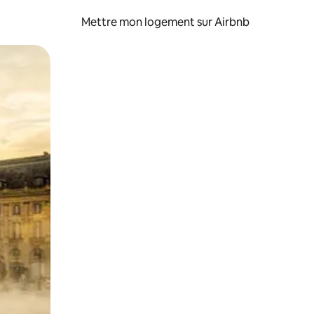
Mettre mon logement sur Airbnb
sant glisser.