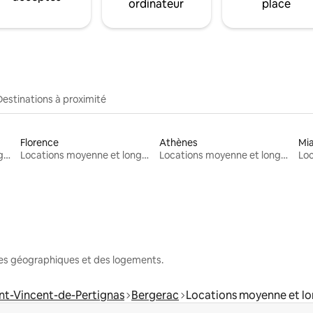
ordinateur
place
Destinations à proximité
Florence
Athènes
Mi
Locations moyenne et longue durée
Locations moyenne et longue durée
Locations moyenne et longue durée
nes géographiques et des logements.
nt-Vincent-de-Pertignas
Bergerac
Locations moyenne et l