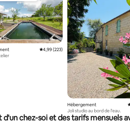
ment
Évaluation moyenne sur la base de 223 commen
4,99 (223)
elier
sur la base de 65 commentaires : 5 sur 5
Hébergement
É
Joli studio au bord de l'eau.
t d'un chez-soi et des tarifs mensuels 