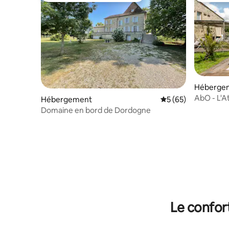
Héberge
AbO - L'At
Hébergement
Évaluation moyenne 
5 (65)
Domaine en bord de Dordogne
Le confor