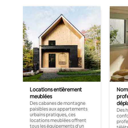
Locations entièrement
Noma
meublées
prof
dépl
Des cabanes de montagne
paisibles aux appartements
Des 
urbains pratiques, ces
confo
locations meublées offrent
profe
tous les équipements d'un
télét