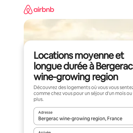
Aller
directement
au
contenu
Locations moyenne et
longue durée à Bergerac
wine-growing region
Découvrez des logements où vous vous sente
comme chez vous pour un séjour d'un mois ou
plus.
Adresse
Lorsque les résultats s'affichent, utilisez les flèc
Arrivée