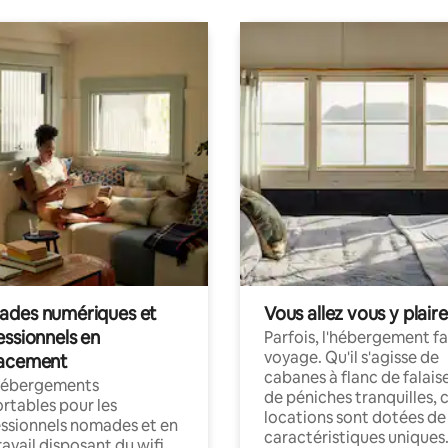
des numériques et
Vous allez vous y plaire
essionnels en
Parfois, l'hébergement fai
voyage. Qu'il s'agisse de
acement
cabanes à flanc de falais
hébergements
de péniches tranquilles, 
rtables pour les
locations sont dotées de
ssionnels nomades et en
caractéristiques uniques
ravail disposant du wifi