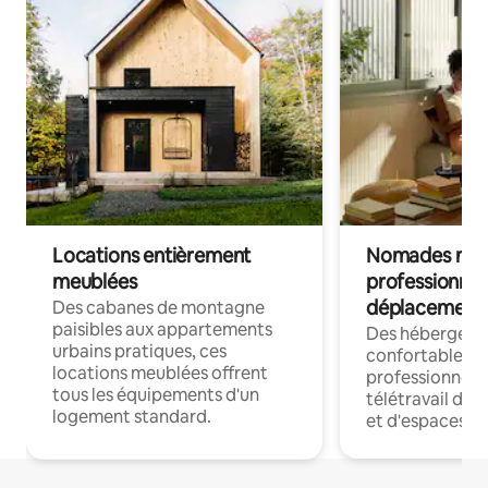
Locations entièrement
Nomades num
meublées
professionnel
déplacement
Des cabanes de montagne
paisibles aux appartements
Des hébergem
urbains pratiques, ces
confortables p
locations meublées offrent
professionnels
tous les équipements d'un
télétravail dis
logement standard.
et d'espaces de