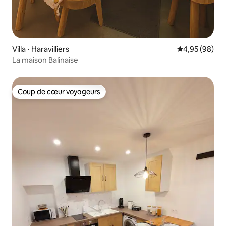
Villa ⋅ Haravilliers
Évaluation mo
4,95 (98)
La maison Balinaise
Coup de cœur voyageurs
Coup de cœur voyageurs