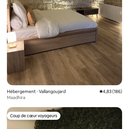
Hébergement ⋅ Vallangoujard
Évaluation moy
4,83 (186)
Maadhira
Coup de cœur voyageurs
Coup de cœur voyageurs