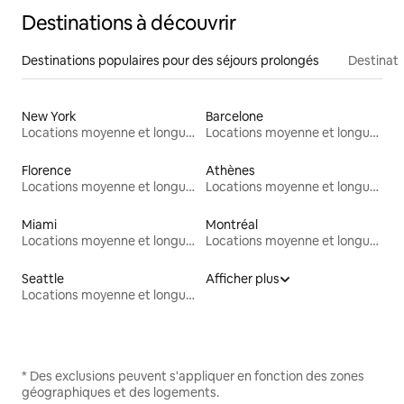
Destinations à découvrir
Destinations populaires pour des séjours prolongés
Destinati
New York
Barcelone
Locations moyenne et longue durée
Locations moyenne et longue durée
Florence
Athènes
Locations moyenne et longue durée
Locations moyenne et longue durée
Miami
Montréal
Locations moyenne et longue durée
Locations moyenne et longue durée
Seattle
Afficher plus
Locations moyenne et longue durée
* Des exclusions peuvent s'appliquer en fonction des zones
géographiques et des logements.