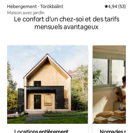
Hébergement ⋅ Törökbálint
Évaluation mo
4,94 (53)
Maison avec jardin
Le confort d'un chez-soi et des tarifs
mensuels avantageux
Locations entièrement
Nomades num