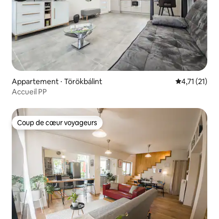
Appartement ⋅ Törökbálint
Évaluation m
4,71 (21)
Accueil PP
Coup de cœur voyageurs
Coup de cœur voyageurs