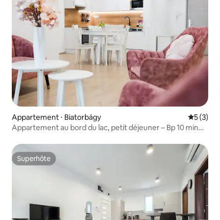
Appartement ⋅ Biatorbágy
Évaluatio
5 (3)
Appartement au bord du lac, petit déjeuner – Bp 10 min
(M0/M1/M7) bud 30 min
Superhôte
Superhôte