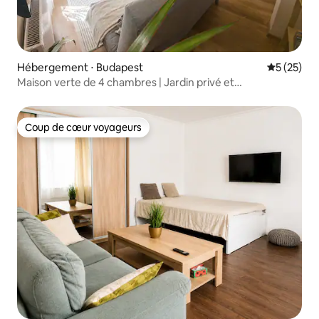
Hébergement ⋅ Budapest
Évaluation
5 (25)
Maison verte de 4 chambres | Jardin privé et
stationnement gratuit
Coup de cœur voyageurs
Coup de cœur voyageurs