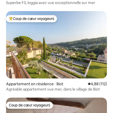
Superbe F3, loggia avec vue exceptionnelle sur mer
Coup de cœur voyageurs
Coups de cœur voyageurs les plus appréciés
Appartement en résidence ⋅ Biot
Évaluation moy
4,88 (112)
Agréable appartement vue mer, dans le village de Biot
Coup de cœur voyageurs
Coup de cœur voyageurs