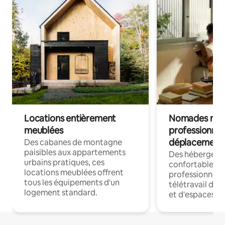
Locations entièrement
Nomades num
meublées
professionnel
déplacement
Des cabanes de montagne
paisibles aux appartements
Des hébergem
urbains pratiques, ces
confortables p
locations meublées offrent
professionnels
tous les équipements d'un
télétravail dis
logement standard.
et d'espaces de