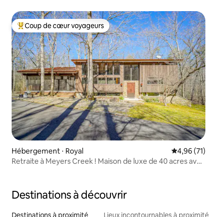
Coup de cœur voyageurs
Coups de cœur voyageurs les plus appréciés
Hébergement ⋅ Royal
Évaluation mo
4,96 (71)
Retraite à Meyers Creek ! Maison de luxe de 40 acres avec
étang
Destinations à découvrir
Destinations à proximité
Lieux incontournables à proximité