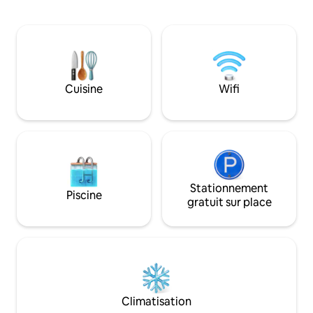
l'autoroute 7 et des équipements du
fléchettes, d'une 
parc d'État du lac DeGray. Nous sommes
d'une télévision in
également à seulement quelques
50 pouces avec WI
minutes des deux universités (OBU et
partagé avec Look
HSU) ! ** Nous sommes heureux d'offrir
de jeux amusants p
une réduction pour les militaires et une
réduction pour les réservations
Cuisine
Wifi
multiples si vous réservez plus d'une de
nos maisons. Parfait pour les besoins des
infirmières en déplacement et les
besoins professionnels !
Stationnement
Piscine
gratuit sur place
Climatisation