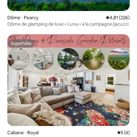
Dôme ⋅ Pearcy
Évaluation moy
4,81 (226)
Dôme de glamping de luxe « Luna » à la campagne/jacuzzi
Superhôte
Superhôte
Cabane ⋅ Royal
Évaluatio
5 (4)