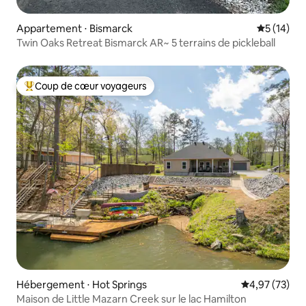
Appartement ⋅ Bismarck
Évaluation
5 (14)
Twin Oaks Retreat Bismarck AR~ 5 terrains de pickleball
Coup de cœur voyageurs
Coups de cœur voyageurs les plus appréciés
Hébergement ⋅ Hot Springs
Évaluation mo
4,97 (73)
Maison de Little Mazarn Creek sur le lac Hamilton