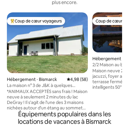
plus encore.
Coup de cœur voyageurs
Coup de cœur vo
Coups de cœur voyageurs les plus appréciés
Coup de cœur vo
Hébergement ⋅ H
t Springs
2/2 Maison au bord 
jacuzzi et SALLE D
Maison neuve 2/2 
jacuzzi, foyer au 
Hébergement ⋅ Bismarck
Évaluation moyenne sur la base
4,98 (58)
terrasse fermée et
La maison n° 3 de J&K à quelques
intelligents 50" da
minutes du lac DeGray !
*ANIMAUX ACCEPTÉS sans frais ! Maison
L'accès à la salle d
neuve à seulement 2 minutes du lac
location et est un
DeGray ! Il s'agit de l'une des 3 maisons
voyageurs de cett
nichées autour d'un étang au sommet
refuge. La salle de jeux est à moins de
Équipements populaires dans les
d'une colline dans un champ de 9 acres.
60 secondes à pie
Nos maisons de 1 000 pieds carrés se
table de billard, d
locations de vacances à Bismarck
trouvent à 2 miles des plages de
table de ping-pong