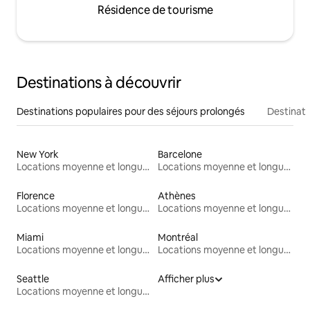
Résidence de tourisme
Destinations à découvrir
Destinations populaires pour des séjours prolongés
Destinati
New York
Barcelone
Locations moyenne et longue durée
Locations moyenne et longue durée
Florence
Athènes
Locations moyenne et longue durée
Locations moyenne et longue durée
Miami
Montréal
Locations moyenne et longue durée
Locations moyenne et longue durée
Seattle
Afficher plus
Locations moyenne et longue durée