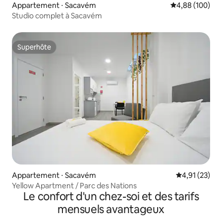
Appartement ⋅ Sacavém
Évaluation moy
4,88 (100)
Studio complet à Sacavém
Superhôte
Superhôte
Appartement ⋅ Sacavém
Évaluation mo
4,91 (23)
Yellow Apartment / Parc des Nations
Le confort d'un chez-soi et des tarifs
mensuels avantageux