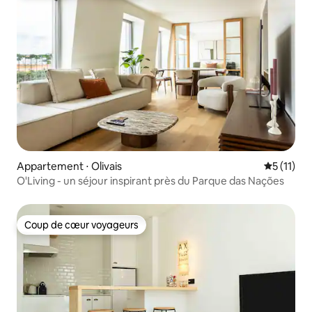
Appartement ⋅ Olivais
Évaluatio
5 (11)
O'Living - un séjour inspirant près du Parque das Nações
Coup de cœur voyageurs
Coup de cœur voyageurs