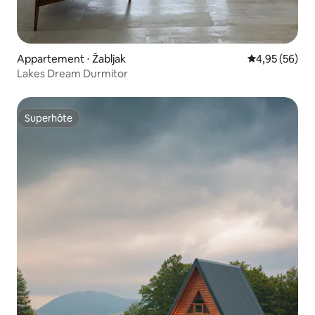
Appartement ⋅ Žabljak
Évaluation mo
4,95 (56)
Lakes Dream Durmitor
Superhôte
Superhôte