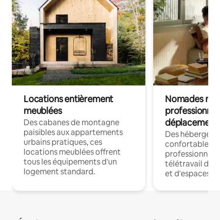
Locations entièrement
Nomades num
meublées
professionnel
déplacement
Des cabanes de montagne
paisibles aux appartements
Des hébergem
urbains pratiques, ces
confortables p
locations meublées offrent
professionnels
tous les équipements d'un
télétravail dis
logement standard.
et d'espaces de