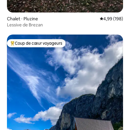
Chalet ⋅ Pluzine
Évaluation moy
4,99 (198)
Lessive de Brezan
Coup de cœur voyageurs
Coups de cœur voyageurs les plus appréciés