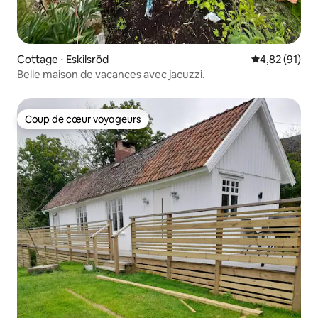
Cottage ⋅ Eskilsröd
Évaluation mo
4,82 (91)
Belle maison de vacances avec jacuzzi.
Coup de cœur voyageurs
Coup de cœur voyageurs