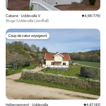
Cabane ⋅ Uddevalla V
Évaluation moy
4,98 (179)
Stuga i Uddevalla (Jordfall)
Coup de cœur voyageurs
Coup de cœur voyageurs
Hébergement ⋅ Uddevalla
Évaluation mo
4,87 (45)