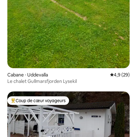
Cabane ⋅ Uddevalla
Évaluation m
4,9 (29)
Le chalet Gullmarsfjorden Lysekil
Coup de cœur voyageurs
Coups de cœur voyageurs les plus appréciés