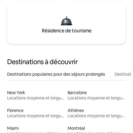
Résidence de tourisme
Destinations à découvrir
Destinations populaires pour des séjours prolongés
Destinati
New York
Barcelone
Locations moyenne et longue durée
Locations moyenne et longue durée
Florence
Athènes
Locations moyenne et longue durée
Locations moyenne et longue durée
Miami
Montréal