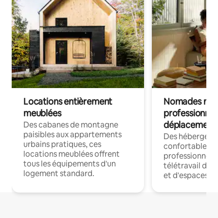
Locations entièrement
Nomades num
meublées
professionnel
déplacement
Des cabanes de montagne
paisibles aux appartements
Des hébergem
urbains pratiques, ces
confortables p
locations meublées offrent
professionnels
tous les équipements d'un
télétravail dis
logement standard.
et d'espaces de