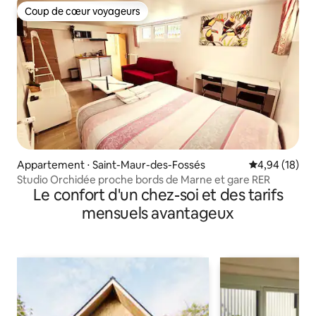
Coup de cœur voyageurs
Coup de cœur voyageurs
Appartement ⋅ Saint-Maur-des-Fossés
Évaluation mo
4,94 (18)
Studio Orchidée proche bords de Marne et gare RER
Le confort d'un chez-soi et des tarifs
mensuels avantageux