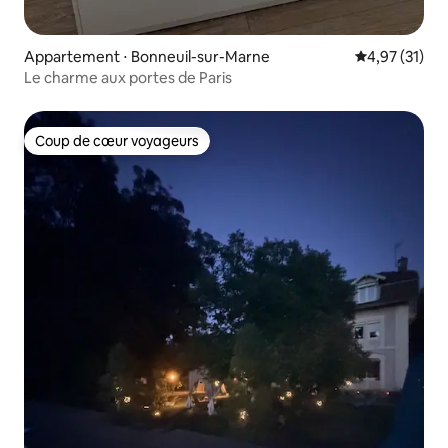
Appartement ⋅ Bonneuil-sur-Marne
Évaluation mo
4,97 (31)
Le charme aux portes de Paris
Coup de cœur voyageurs
Coup de cœur voyageurs