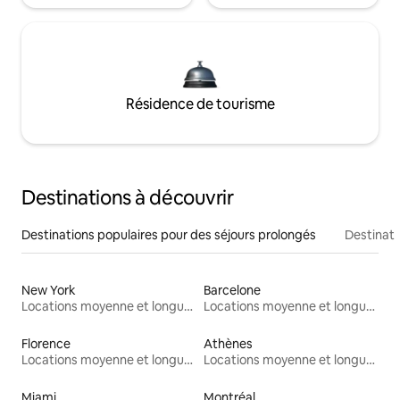
Résidence de tourisme
Destinations à découvrir
Destinations populaires pour des séjours prolongés
Destinati
New York
Barcelone
Locations moyenne et longue durée
Locations moyenne et longue durée
Florence
Athènes
Locations moyenne et longue durée
Locations moyenne et longue durée
Miami
Montréal