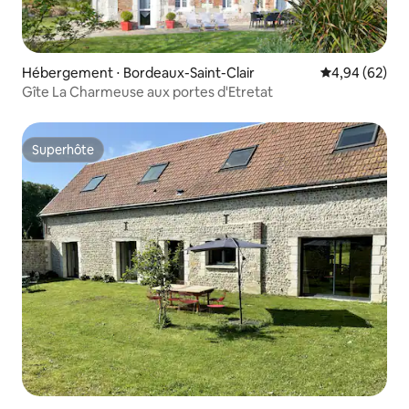
Hébergement ⋅ Bordeaux-Saint-Clair
Évaluation mo
4,94 (62)
Gîte La Charmeuse aux portes d'Etretat
Superhôte
Superhôte