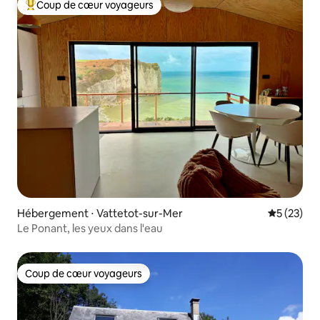
Coup de cœur voyageurs
Coups de cœur voyageurs les plus appréciés
Hébergement ⋅ Vattetot-sur-Mer
Évaluation
5 (23)
Le Ponant, les yeux dans l'eau
Coup de cœur voyageurs
Coup de cœur voyageurs