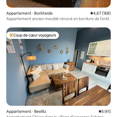
Appartement ⋅ Borkheide
Évaluation moy
4,67 (168)
Appartement ancien meublé rénové en bordure de forêt
Coup de cœur voyageurs
Coups de cœur voyageurs les plus appréciés
Appartement ⋅ Beelitz
Évaluation
5 (41)
Appartement Chiara dans le village d'asperges Schäpe