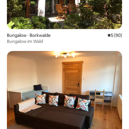
Bungalow ⋅ Borkwalde
Évaluation
5 (90)
Bungalow im Wald