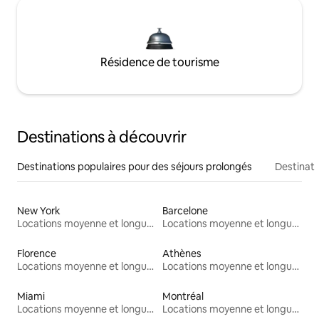
Résidence de tourisme
Destinations à découvrir
Destinations populaires pour des séjours prolongés
Destinati
New York
Barcelone
Locations moyenne et longue durée
Locations moyenne et longue durée
Florence
Athènes
Locations moyenne et longue durée
Locations moyenne et longue durée
Miami
Montréal
Locations moyenne et longue durée
Locations moyenne et longue durée