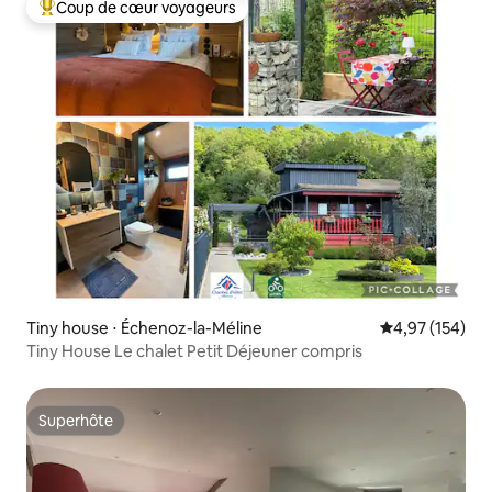
Coup de cœur voyageurs
Coups de cœur voyageurs les plus appréciés
Tiny house ⋅ Échenoz-la-Méline
Évaluation moy
4,97 (154)
Tiny House Le chalet Petit Déjeuner compris
Superhôte
Superhôte