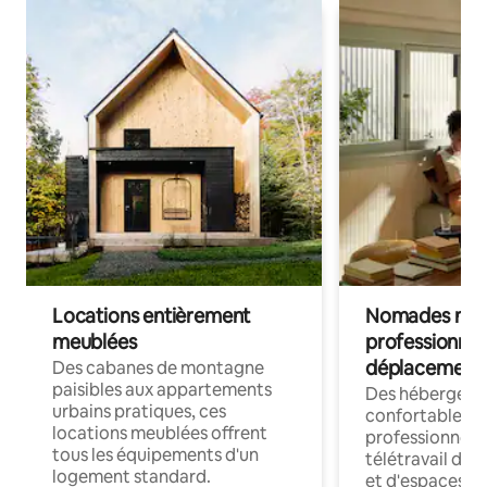
Locations entièrement
Nomades num
meublées
professionnel
déplacement
Des cabanes de montagne
paisibles aux appartements
Des hébergem
urbains pratiques, ces
confortables p
locations meublées offrent
professionnels
tous les équipements d'un
télétravail dis
logement standard.
et d'espaces de