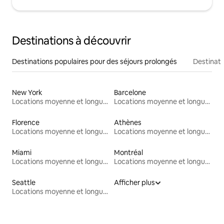
Destinations à découvrir
Destinations populaires pour des séjours prolongés
Destinati
New York
Barcelone
Locations moyenne et longue durée
Locations moyenne et longue durée
Florence
Athènes
Locations moyenne et longue durée
Locations moyenne et longue durée
Miami
Montréal
Locations moyenne et longue durée
Locations moyenne et longue durée
Seattle
Afficher plus
Locations moyenne et longue durée