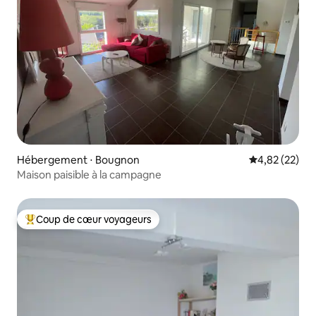
Hébergement ⋅ Bougnon
Évaluation mo
4,82 (22)
Maison paisible à la campagne
Coup de cœur voyageurs
Coups de cœur voyageurs les plus appréciés