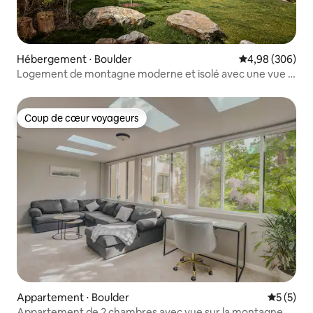
Hébergement ⋅ Boulder
Évaluation moy
4,98 (306)
Logement de montagne moderne et isolé avec une vue à
couper le souffle
Coup de cœur voyageurs
Coup de cœur voyageurs
Appartement ⋅ Boulder
Évaluatio
5 (5)
Appartement de 2 chambres avec vue sur la montagne