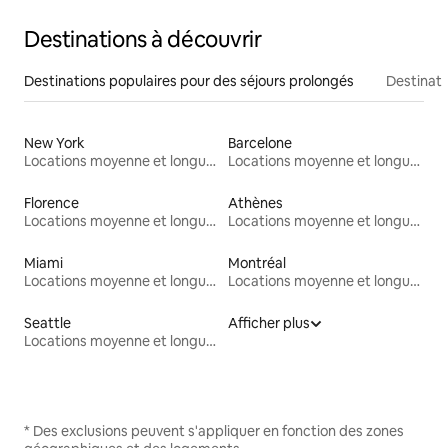
Destinations à découvrir
Destinations populaires pour des séjours prolongés
Destinati
New York
Barcelone
Locations moyenne et longue durée
Locations moyenne et longue durée
Florence
Athènes
Locations moyenne et longue durée
Locations moyenne et longue durée
Miami
Montréal
Locations moyenne et longue durée
Locations moyenne et longue durée
Seattle
Afficher plus
Locations moyenne et longue durée
* Des exclusions peuvent s'appliquer en fonction des zones