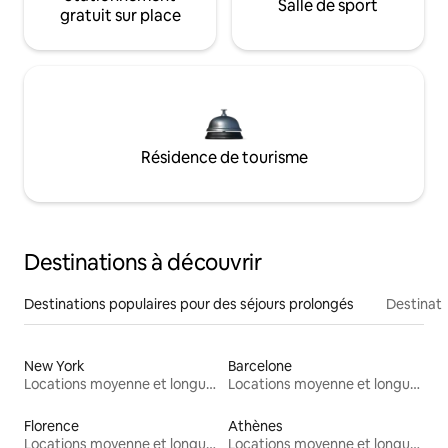
Salle de sport
gratuit sur place
Résidence de tourisme
Destinations à découvrir
Destinations populaires pour des séjours prolongés
Destinati
New York
Barcelone
Locations moyenne et longue durée
Locations moyenne et longue durée
Florence
Athènes
Locations moyenne et longue durée
Locations moyenne et longue durée