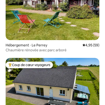
Hébergement ⋅ Le Perrey
Évaluation mo
4,95 (59)
Chaumière rénovée avec parc arboré
Coup de cœur voyageurs
Coups de cœur voyageurs les plus appréciés