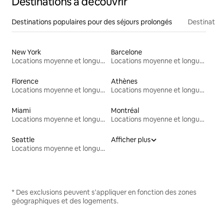
Destinations à découvrir
Destinations populaires pour des séjours prolongés
Destinati
New York
Barcelone
Locations moyenne et longue durée
Locations moyenne et longue durée
Florence
Athènes
Locations moyenne et longue durée
Locations moyenne et longue durée
Miami
Montréal
Locations moyenne et longue durée
Locations moyenne et longue durée
Seattle
Afficher plus
Locations moyenne et longue durée
* Des exclusions peuvent s'appliquer en fonction des zones
géographiques et des logements.