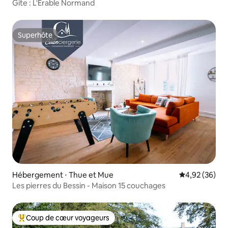
Gite : L'Érable Normand
Superhôte
Superhôte
Hébergement ⋅ Thue et Mue
Évaluation mo
4,92 (36)
Les pierres du Bessin - Maison 15 couchages
Coup de cœur voyageurs
Coups de cœur voyageurs les plus appréciés