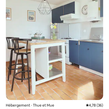
Hébergement ⋅ Thue et Mue
Évaluation mo
4,78 (36)