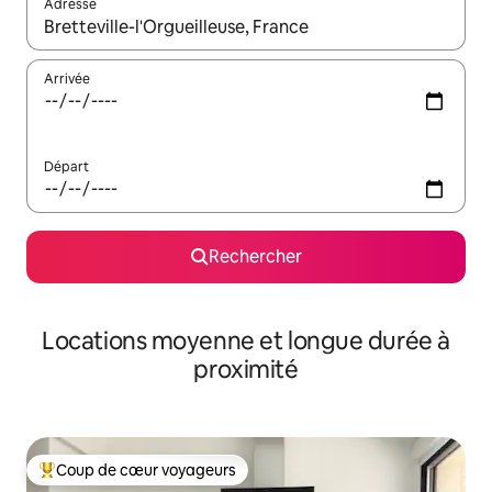
Adresse
Lorsque les résultats s'affichent, utilisez les flèches vers le hau
Arrivée
Départ
Rechercher
Locations moyenne et longue durée à
proximité
Coup de cœur voyageurs
Coups de cœur voyageurs les plus appréciés