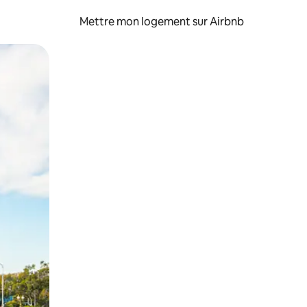
Mettre mon logement sur Airbnb
sant glisser.