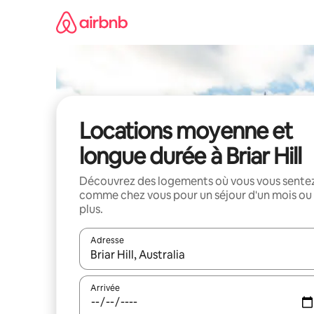
Aller
directement
au
contenu
Locations moyenne et
longue durée à Briar Hill
Découvrez des logements où vous vous sente
comme chez vous pour un séjour d'un mois ou
plus.
Adresse
Lorsque les résultats s'affichent, utilisez les flèc
Arrivée