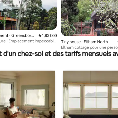
 la base de 125 commentaires : 4,78 sur 5
ent ⋅ Greensborou
Évaluation moyenne sur la base de 33 comme
4,82 (33)
ture ! Emplacement impeccable
Tiny house ⋅ Eltham North
. 3 lits.
Eltham cottage pour une pers
t d'un chez-soi et des tarifs mensuels 