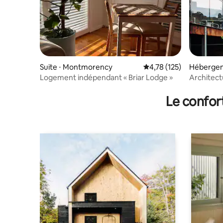
Suite ⋅ Montmorency
Évaluation moyenne sur
4,78 (125)
Hébergem
gh
Logement indépendant « Briar Lodge »
Architec
et pratique
Le confor