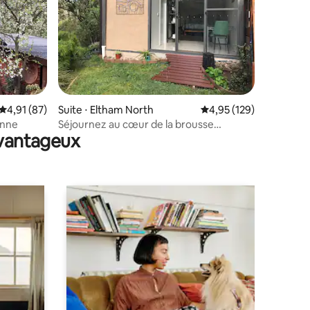
ntaires : 4,82 sur 5
Évaluation moyenne sur la base de 87 commentaires : 4,91 sur 5
4,91 (87)
Suite ⋅ Eltham North
Évaluation moyenne sur
4,95 (129)
onne
Séjournez au cœur de la brousse
avantageux
d'Eltham.