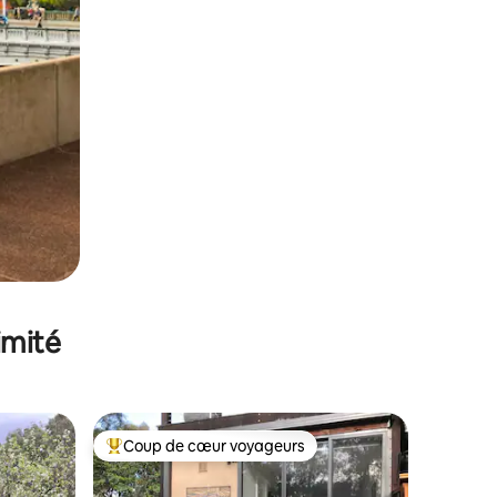
imité
Coup de cœur voyageurs
Coups de cœur voyageurs les plus appréciés